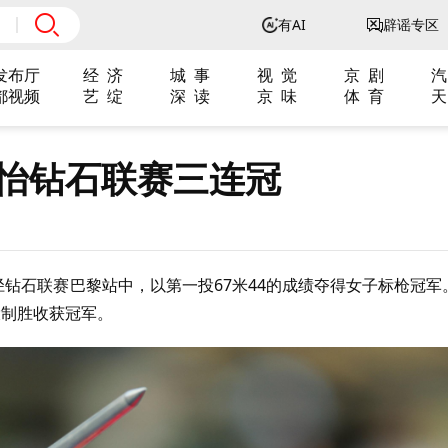
有AI
辟谣专区
发布厅
经 济
城 事
视 觉
京 剧
汽
都视频
艺 绽
深 读
京 味
体 育
天
子怡钻石联赛三连冠
径钻石联赛巴黎站中，以第一投67米44的成绩夺得女子标枪冠军
投制胜收获冠军。