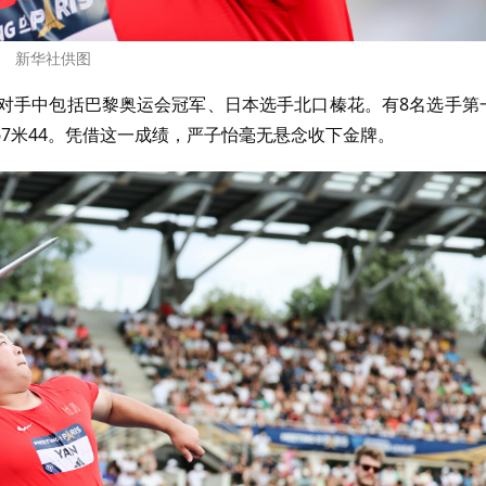
新华社供图
的对手中包括巴黎奥运会冠军、日本选手北口榛花。有8名选手第
7米44。凭借这一成绩，严子怡毫无悬念收下金牌。