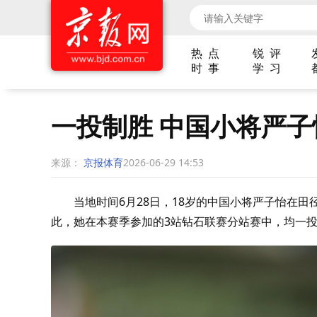
热 点
锐 评
时 事
学 习
一投制胜 中国小将严
来源：
京报体育
2026-06-29 14:53
当地时间6月28日，18岁的中国小将严子怡在田
此，她在本赛季参加的3站钻石联赛分站赛中，均一