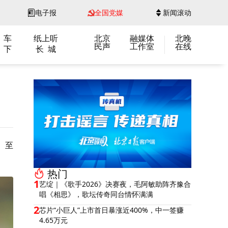
电子报
全国党媒
新闻滚动
 车
纸上听
北京
融媒体
北晚
民声
工作室
在线
 下
长 城
。至
热门
1
艺绽｜《歌手2026》决赛夜，毛阿敏助阵齐豫合
唱《相思》，歌坛传奇同台情怀满满
2
芯片“小巨人”上市首日暴涨近400%，中一签赚
4.65万元