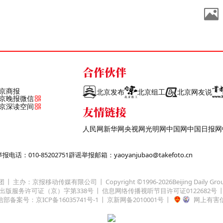
合作伙伴
京商报
北京发布
北京组工
北京网友说
京晚报微信
京深读空间
友情链接
人民网
新华网
央视网
光明网
中国网
中国日报网
话：010-85202751
辟谣举报邮箱：yaoyanjubao@takefoto.cn
团
主办：京报移动传媒有限公司
Copyright ©1996-
2026
Beijing Daily Gro
出版服务许可证（京）字第338号
信息网络传播视听节目许可证0122682号
部备案号：京ICP备16035741号-1
京新网备2010001号
网上有害