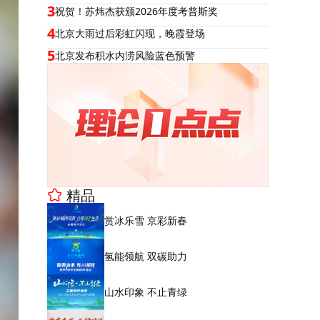
3
祝贺！苏炜杰获颁2026年度考普斯奖
4
北京大雨过后彩虹闪现，晚霞登场
5
北京发布积水内涝风险蓝色预警
精品
赏冰乐雪 京彩新春
氢能领航 双碳助力
山水印象 不止青绿