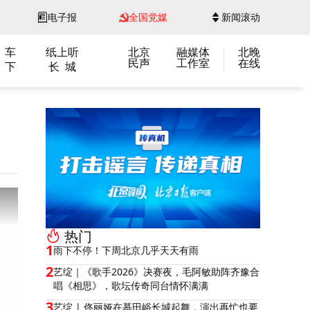
电子报
全国党媒
新闻滚动
 车
纸上听
北京
融媒体
北晚
民声
工作室
在线
 下
长 城
热门
1
雨下不停！下周北京几乎天天有雨
2
艺绽｜《歌手2026》决赛夜，毛阿敏助阵齐豫合
唱《相思》，歌坛传奇同台情怀满满
3
艺绽 | 佟丽娅在慕田峪长城起舞，演出再忙也要