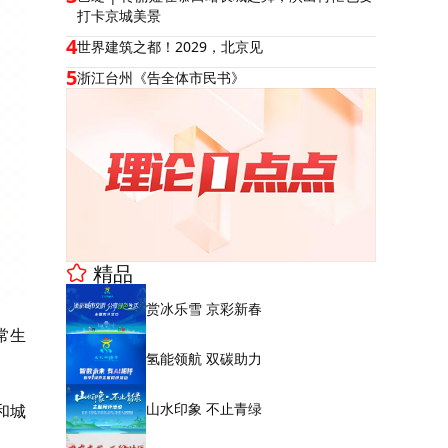
打卡京城美景
4
世界建筑之都！2029，北京见
5
浙江台州《告全体市民书》
精品
赏冰乐雪 京彩新春
常生
氢能领航 双碳助力
山水印象 不止青绿
和城