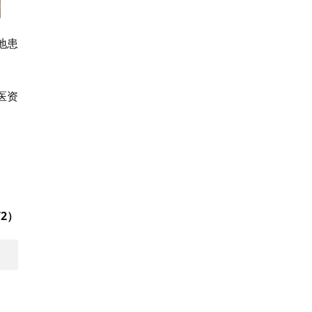
地患
医资
2）