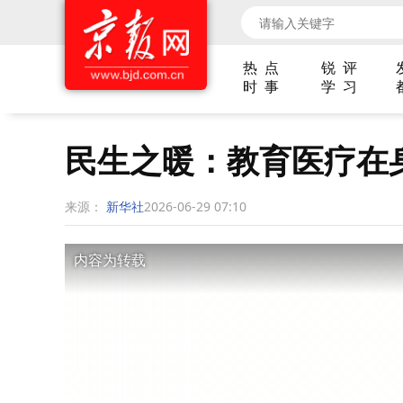
热 点
锐 评
时 事
学 习
民生之暖：教育医疗在
来源：
新华社
2026-06-29 07:10
内容为转载