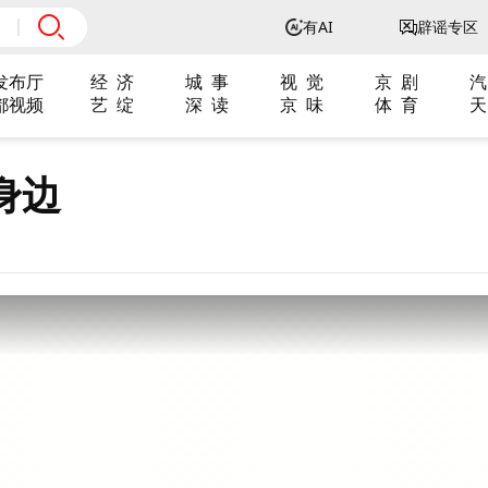
有AI
辟谣专区
发布厅
经 济
城 事
视 觉
京 剧
汽
都视频
艺 绽
深 读
京 味
体 育
天
身边