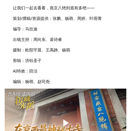
让我们一起去看看，燕京八绝到底有多绝——
策划/撰稿/资源提供：张鹏、杨萌、周婷、叶雨菁
编导：马欣迪
出镜主持：周向东、裴诗睿
摄制：欧阳宇晨、王禹静、杨萌
剪辑：洪钰圣子
AI特效：田洁
编辑：杨萌、赵司尧
含AI生成内容