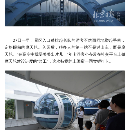
27日一早，景区入口处排起长队的游客不约而同地举起手机，
定格眼前的摩天轮。入园后，很多人的第一站不是过山车，而是摩
天轮。“在高空中我要美美出片儿！”年卡游客小齐常在社交平台上做
摩天轮建设进度的“监工”，这次特意约上闺蜜一同尝鲜打卡。