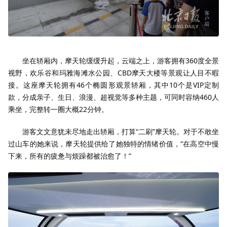
坐在轿厢内，摩天轮缓缓升起，云端之上，游客拥有360度全景
视野，欢乐谷和玛雅海滩水公园、CBD摩天大楼等景观让人目不暇
接。这座摩天轮拥有46个椭圆形观景轿厢，其中10个是VIP定制
款，分成亲子、生日、浪漫、超视觉等多种主题，可同时容纳460人
乘坐，完整转一圈大概22分钟。
游客文文意犹未尽地走出轿厢，打算“二刷”摩天轮。对于不敢坐
过山车的她来说，摩天轮提供给了她独特的情绪价值，“在高空中慢
下来，所有的疲惫与烦躁都被治愈了！”