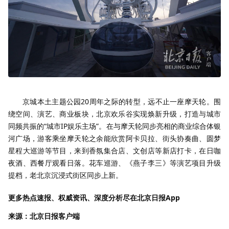
京城本土主题公园20周年之际的转型，远不止一座摩天轮。围
绕空间、演艺、商业板块，北京欢乐谷实现焕新升级，打造与城市
同频共振的“城市IP娱乐主场”。在与摩天轮同步亮相的商业综合体银
河广场，游客乘坐摩天轮之余能欣赏阿卡贝拉、街头协奏曲、圆梦
星程大巡游等节目，来到香氛集合店、文创店等新店打卡，在日咖
夜酒、西餐厅观看日落。花车巡游、《燕子李三》等演艺项目升级
提档，老北京沉浸式街区同步上新。
更多热点速报、权威资讯、深度分析尽在北京日报App
来源：北京日报客户端