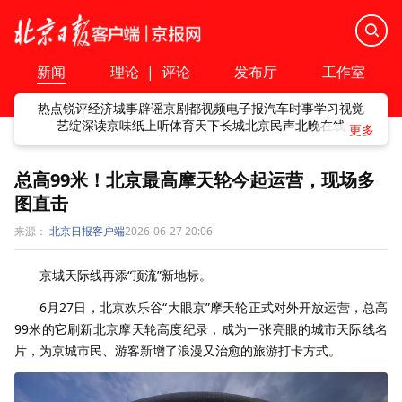
新闻
理论
|
评论
发布厅
工作室
热点
锐评
经济
城事
辟谣
京剧
都视频
电子报
汽车
时事
学习
视觉
艺绽
深读
京味
纸上听
体育
天下
长城
北京民声
北晚在线
总高99米！北京最高摩天轮今起运营，现场多
图直击
来源：
北京日报客户端
2026-06-27 20:06
京城天际线再添“顶流”新地标。
6月27日，北京欢乐谷“大眼京”摩天轮正式对外开放运营，总高
99米的它刷新北京摩天轮高度纪录，成为一张亮眼的城市天际线名
片，为京城市民、游客新增了浪漫又治愈的旅游打卡方式。