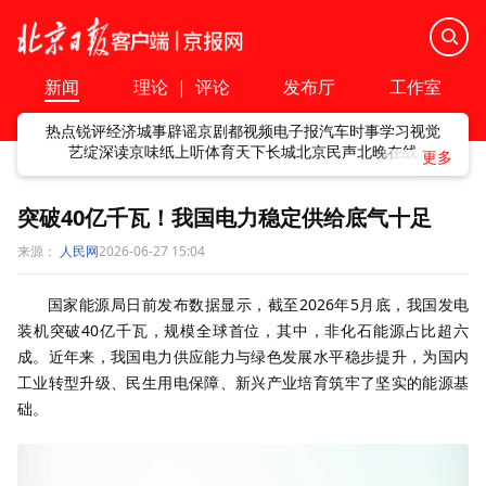
新闻
理论
|
评论
发布厅
工作室
热点
锐评
经济
城事
辟谣
京剧
都视频
电子报
汽车
时事
学习
视觉
艺绽
深读
京味
纸上听
体育
天下
长城
北京民声
北晚在线
突破40亿千瓦！我国电力稳定供给底气十足
来源：
人民网
2026-06-27 15:04
国家能源局日前发布数据显示，截至2026年5月底，我国发电
装机突破40亿千瓦，规模全球首位，其中，非化石能源占比超六
成。近年来，我国电力供应能力与绿色发展水平稳步提升，为国内
工业转型升级、民生用电保障、新兴产业培育筑牢了坚实的能源基
础。