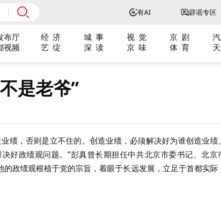
有AI
辟谣专区
发布厅
经 济
城 事
视 觉
京 剧
汽
都视频
艺 绽
深 读
京 味
体 育
天
不是老爷”
造业绩，否则是立不住的。创造业绩，必须解决好为谁创造业绩
决好政绩观问题。”彭真曾长期担任中共北京市委书记、北京
他的政绩观根植于党的宗旨，着眼于长远发展，立足于首都实际