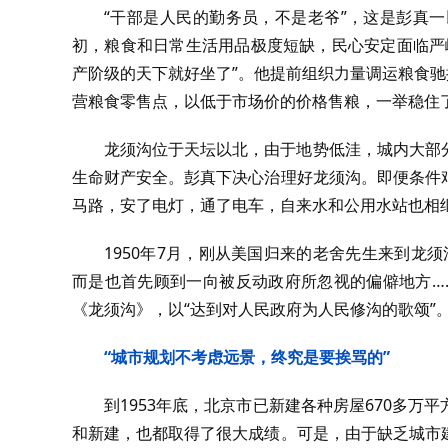
“干部是人民的勤务员，不是老爷”，这是彭真
初，粮食和日常生活用品极度短缺，民心安定面临严
产阶级的天下就好坐了”。他提前组织力量调运粮食驰
营粮食零售点，以低于市场价的价格售粮，一举稳住
龙须沟位于天坛以北，由于地势低洼，城内大部
生命财产安全。彭真下决心治理好龙须沟。即便条件
马路，安了电灯，通了电车，自来水和公用水站也相
1950年7月，刚从美国归来的老舍先生来到龙
而是也首先顾到一向被反动政府所忽视的偏僻地方…
《龙须沟》，以“达到对人民政府为人民修沟的歌颂”
“城市规划不考虑远景，终究是要挨骂的”
到1953年底，北京市已新建各种房屋670多
和新建，也都取得了很大成绩。可是，由于缺乏城市