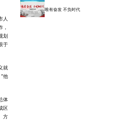
唯有奋发 不负时代
市人
作，
规划
眼于
义就
”他
总体
成区
。方
。