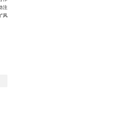
动注
“风