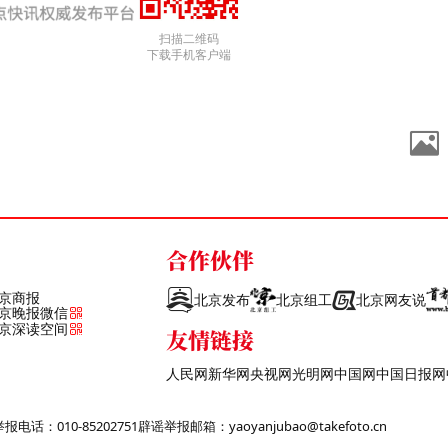
扫描二维码
下载手机客户端
合作伙伴
京商报
北京发布
北京组工
北京网友说
京晚报微信
京深读空间
友情链接
人民网
新华网
央视网
光明网
中国网
中国日报网
话：010-85202751
辟谣举报邮箱：yaoyanjubao@takefoto.cn