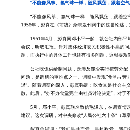
“不能像风筝、氢气球一样，随风飘荡，跟着空气
“不能像风筝、氢气球一样，随风飘荡，跟着空
1958年，彭真在《前线》杂志发刊词中的这番论述
1961年4月，彭真同邓小平一起，就公社内部
会议，听取汇报。针对集体经济农民积极性不高的问
题，而执行中的具体工作也还有很多问题，这就要艰
公社吃饭供给制问题，既涉及能否实行按劳分配
问题，是调研的重难点之一。调研中发现“食堂占劳
退”。随着调研的深入，彭真强调：吃食堂是社会主
散。此后，“办不办食堂完全由社员讨论决定”，对于
5月，邓小平、彭真联名致信毛泽东，在调查情
建议。这次调研，对中央修改“人民公社六十条”（草
彭真曾强调：“我们是共产党，是执政党，我们