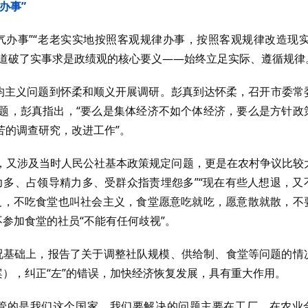
办事”
气办事”“老老实实地按照客观规律办事，按照客观规律改造现实
，道破了实事求是政绩观的核心要义——始终立足实际、遵循规律
平均主义问题到怀柔和顺义开展调研。彭真到达怀柔，召开市委常
题，彭真指出，“要么是集体经济不如个体经济，要么是方针政
苦的调查研究，改进工作”。
，又涉及当时人民公社基本政策规定问题，更是在农村争议比较
力多、占领导精力多、受群众指责埋怨多”“现在有些人想退，又
义，不吃食堂也叫社会主义，食堂愿意吃就吃，愿意散就散，不
不参加食堂的社员“不能有任何歧视”。
况基础上，报告了关于调整社队规模、供给制、食堂等问题的情
案），纠正“左”的错误，加快经济恢复发展，具有重大作用。
管的是我们这个国家，我们要解决的问题主要在工厂、在农业