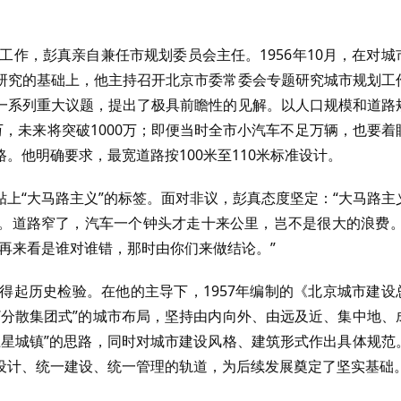
工作，彭真亲自兼任市规划委员会主任。1956年10月，在对城
研究的基础上，他主持召开北京市委常委会专题研究城市规划工
一系列重大议题，提出了极具前瞻性的见解。以人口规模和道路
万，未来将突破1000万；即便当时全市小汽车不足万辆，也要着
。他明确要求，最宽道路按100米至110米标准设计。
上“大马路主义”的标签。面对非议，彭真态度坚定：“大马路主
。道路窄了，汽车一个钟头才走十来公里，岂不是很大的浪费。
再来看是谁对谁错，那时由你们来做结论。”
得起历史检验。在他的主导下，1957年编制的《北京城市建设
“分散集团式”的城市布局，坚持由内向外、由远及近、集中地、
卫星城镇”的思路，同时对城市建设风格、建筑形式作出具体规范
设计、统一建设、统一管理的轨道，为后续发展奠定了坚实基础