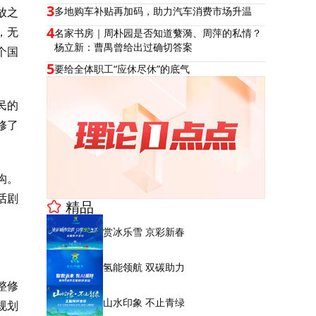
3
放之
多地购车补贴再加码，助力汽车消费市场升温
4
，无
名家书房｜周朴园是否知道蘩漪、周萍的私情？
杨立新：曹禺曾给出过确切答案
个国
5
要给全体职工“应休尽休”的底气
民的
修了
沟。
话剧
精品
赏冰乐雪 京彩新春
氢能领航 双碳助力
整修
山水印象 不止青绿
规划