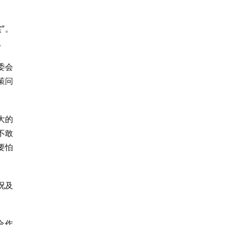
”。
。
委会
策问
大的
不敢
要怕
况及
合作