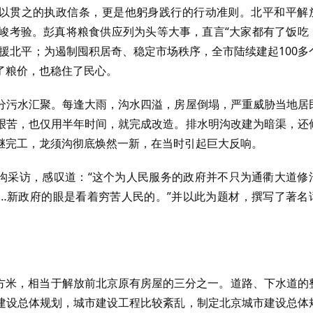
一以贯之的执政信条，更是他躬身践行的行动准则。北平和平解
峻考验。彭真将粮食供应列为头等大事，直言“大家都有了饭吃
援北平；为遏制囤积居奇、稳定市场秩序，全市陆续建起100多
了粮价，也稳住了民心。
分污水汇聚。每逢大雨，沟水四溢，房屋倒塌，严重威胁当地居
艰苦，也仅用半年时间，就完成改造。排水明沟改建为暗渠，还
继完工，龙须沟彻底焕然一新，在当时引起巨大反响。
须沟采访，感叹道：“这个为人民服务的政府并不只为通衢大道修
…新政府的眼是看着穷苦人民的。”并以此为题材，撰写了著名
。
万平方米，相当于解放前北京原有房屋的三分之一。道路、下水道的
建设总体规划，城市建设工程比较紊乱，制定北京城市建设总体