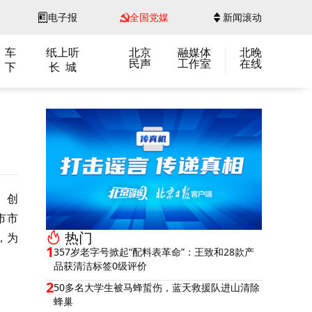
电子报
全国党媒
新闻滚动
 车
纸上听
北京
融媒体
北晚
民声
工作室
在线
 下
长 城
、创
市市
热门
，为
1
357岁老字号掀起“配料表革命”：王致和28款产
品获清洁标签0级评价
2
50多名大学生被马蜂蜇伤，蓝天救援队进山清除
蜂巢