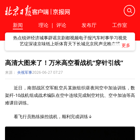
新闻
理论
|
评论
发布厅
工作室
热点
锐评
经济
城事
辟谣
京剧
都视频
电子报
汽车
时事
学习
视觉
艺绽
深读
京味
纸上听
体育
天下
长城
北京民声
北晚在线
高清大图来了！万米高空看战机“穿针引线”
来源：
央视军事
2026-06-27 07:27
近日，南部战区空军航空兵某旅组织昼夜间空中加油训练，数
架歼-10战机组成战术编队在空中连续完成制空对抗、空中加油等高
难课目训练。
看飞行员熟练操控战机，顺利完成训练↓