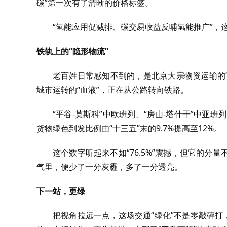
碳”第一次有了清晰的价格标签。
“氢能应用促减排、碳交易收益反哺氢能推广”，
铁轨上的“隐形物流”
老百姓日常感知不到的，是北京大宗物资运输的
城市运转的“血液”，正在从公路转向铁路。
“平谷-莫斯科”中欧班列、“房山-塔什干”中亚
货物绿色到发比例由“十三五”末的9.7%提高至12%。
这个数字听起来不如“76.5%”震撼，但它的
气里，便少了一分灰霾，多了一分透亮。
下一站，更绿
把视角拉远一点，这场交通“绿化”不是零敲碎打