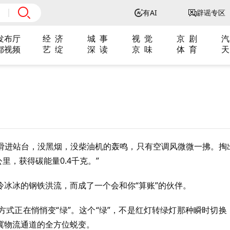
有AI
辟谣专区
发布厅
经 济
城 事
视 觉
京 剧
汽
都视频
艺 绽
深 读
京 味
体 育
天
滑进站台，没黑烟，没柴油机的轰鸣，只有空调风微微一拂。掏
里，获得碳能量0.4千克。”
冰冰的钢铁洪流，而成了一个会和你“算账”的伙伴。
式正在悄悄变“绿”。这个“绿”，不是红灯转绿灯那种瞬时切换
冀物流通道的全方位蜕变。