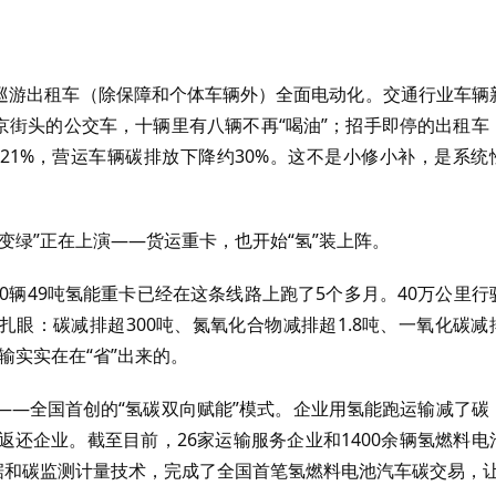
，巡游出租车（除保障和个体车辆外）全面电动化。交通行业车辆
北京街头的公交车，十辆里有八辆不再“喝油”；招手即停的出租车
21%，营运车辆碳排放下降约30%。这不是小修小补，是系统
变绿”正在上演——货运重卡，也开始“氢”装上阵。
0辆49吨氢能重卡已经在这条线路上跑了5个多月。40万公里行
扎眼：碳减排超300吨、氮氧化合物减排超1.8吨、一氧化碳减
输实实在在“省”出来的。
——全国首创的“氢碳双向赋能”模式。企业用氢能跑运输减了碳
还企业。截至目前，26家运输服务企业和1400余辆氢燃料电
据和碳监测计量技术，完成了全国首笔氢燃料电池汽车碳交易，让