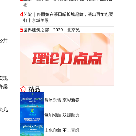
布
4
艺绽 | 佟丽娅在慕田峪长城起舞，演出再忙也要
打卡京城美景
5
世界建筑之都！2029，北京见
公共
实现
脊梁
精品
赏冰乐雪 京彩新春
流几
氢能领航 双碳助力
山水印象 不止青绿