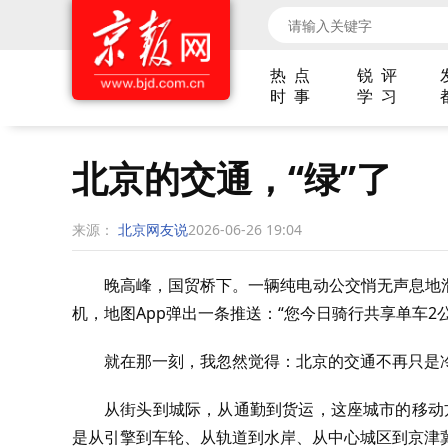
热 点
锐 评
时 事
学 习
北京的交通，“绿”了
来源：
北京网友说
2026-06-26 19:04
晚高峰，国贸桥下。一辆纯电动公交悄无声息地
机，地图App弹出一条推送：“您今日骑行共享单车2公
就在那一刻，我忽然觉得：北京的交通不再只是冷
从街头到城际，从通勤到货运，这座城市的移动方
是从引擎到车轮、从轨道到水岸、从中心城区到京津