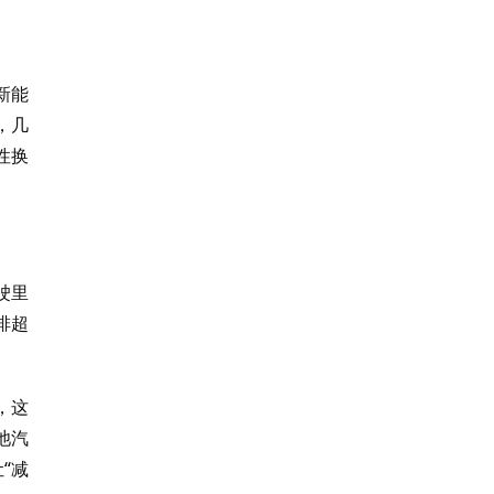
新能
，几
性换
驶里
排超
，这
池汽
“减