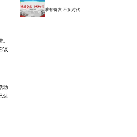
唯有奋发 不负时代
进。
它该
活动
已达