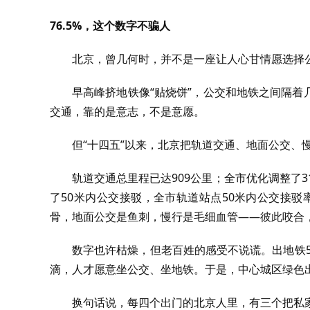
76.5%，这个数字不骗人
北京，曾几何时，并不是一座让人心甘情愿选择
早高峰挤地铁像“贴烧饼”，公交和地铁之间隔
交通，靠的是意志，不是意愿。
但“十四五”以来，北京把轨道交通、地面公交、
轨道交通总里程已达909公里；全市优化调整了3
了50米内公交接驳，全市轨道站点50米内公交接驳率
骨，地面公交是鱼刺，慢行是毛细血管——彼此咬合
数字也许枯燥，但老百姓的感受不说谎。出地铁5
滴，人才愿意坐公交、坐地铁。于是，中心城区绿色出行比
换句话说，每四个出门的北京人里，有三个把私