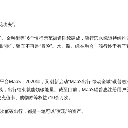
花功夫”。
门、金融街等16个慢行示范街道陆续建成，骑行滨水绿道持续推
靠“抢”，骑车不再是“冒险”。水、路、绿在融合，骑行终于有了
台MaaS；2020年，又创新启动“MaaS出行 绿动全城”碳普惠
线，出行结束就能领碳能量。截至目前，MaaS碳普惠注册用户
交充值卡、购物券等权益710余万次。
一次低碳出行，都是一笔可以“变现”的资产。