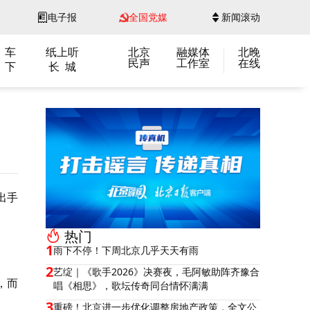
电子报
全国党媒
新闻滚动
 车
纸上听
北京
融媒体
北晚
民声
工作室
在线
 下
长 城
出手
热门
1
雨下不停！下周北京几乎天天有雨
2
艺绽｜《歌手2026》决赛夜，毛阿敏助阵齐豫合
，而
唱《相思》，歌坛传奇同台情怀满满
3
重磅！北京进一步优化调整房地产政策，全文公