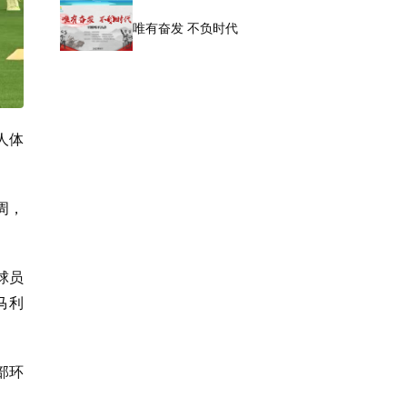
唯有奋发 不负时代
人体
周，
球员
马利
部环
。