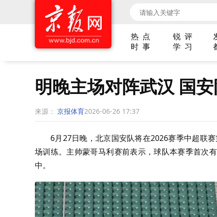
热 点
锐 评
时 事
学 习
明晚主场对阵武汉 国
来源：
京报体育
2026-06-26 17:37
6月27日晚，北京国安队将在2026赛季中超联
场训练。主帅蒙哥马利赛前表示，球队本赛季首次有
中。