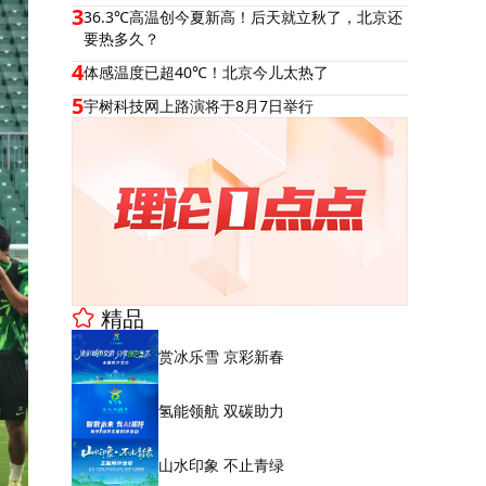
3
36.3℃高温创今夏新高！后天就立秋了，北京还
要热多久？
4
体感温度已超40℃！北京今儿太热了
5
宇树科技网上路演将于8月7日举行
精品
赏冰乐雪 京彩新春
氢能领航 双碳助力
山水印象 不止青绿