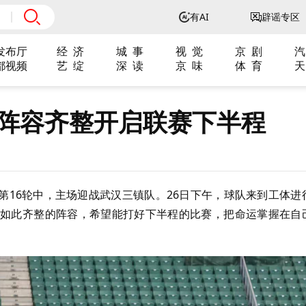
有AI
辟谣专区
发布厅
经 济
城 事
视 觉
京 剧
汽
都视频
艺 绽
深 读
京 味
体 育
天
安阵容齐整开启联赛下半程
赛第16轮中，主场迎战武汉三镇队。26日下午，球队来到工体进
如此齐整的阵容，希望能打好下半程的比赛，把命运掌握在自