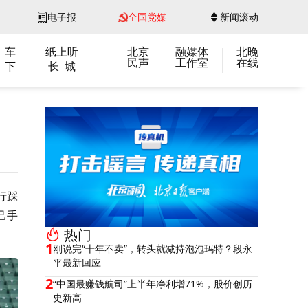
电子报
全国党媒
新闻滚动
 车
纸上听
北京
融媒体
北晚
民声
工作室
在线
 下
长 城
行踩
己手
热门
1
刚说完“十年不卖”，转头就减持泡泡玛特？段永
平最新回应
2
“中国最赚钱航司”上半年净利增71%，股价创历
史新高