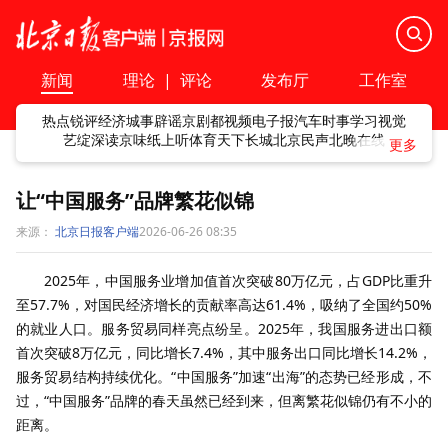
新闻
理论
|
评论
发布厅
工作室
热点
锐评
经济
城事
辟谣
京剧
都视频
电子报
汽车
时事
学习
视觉
艺绽
深读
京味
纸上听
体育
天下
长城
北京民声
北晚在线
让“中国服务”品牌繁花似锦
来源：
北京日报客户端
2026-06-26 08:35
2025年，中国服务业增加值首次突破80万亿元，占GDP比重升
至57.7%，对国民经济增长的贡献率高达61.4%，吸纳了全国约50%
的就业人口。服务贸易同样亮点纷呈。2025年，我国服务进出口额
首次突破8万亿元，同比增长7.4%，其中服务出口同比增长14.2%，
服务贸易结构持续优化。“中国服务”加速“出海”的态势已经形成，不
过，“中国服务”品牌的春天虽然已经到来，但离繁花似锦仍有不小的
距离。