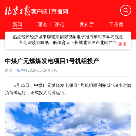
新闻
理论
|
评论
发布厅
工作室
热点
锐评
经济
城事
辟谣
京剧
都视频
电子报
汽车
时事
学习
视觉
艺绽
深读
京味
纸上听
体育
天下
长城
北京民声
北晚在线
中煤广元燃煤发电项目1号机组投产
来源：
新华社
2026-06-26 07:46
6月25日，中煤广元燃煤发电项目1号机组顺利完成168小时满
负荷试运行，正式投入商业运行。