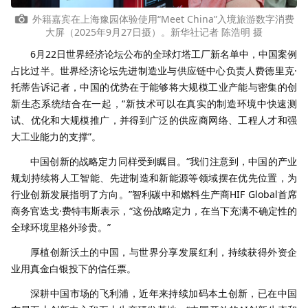
外籍嘉宾在上海豫园体验使用“Meet China”入境旅游数字消费
大屏（2025年9月27日摄）。新华社记者 陈浩明 摄
6月22日世界经济论坛公布的全球灯塔工厂新名单中，中国案例
占比过半。世界经济论坛先进制造业与供应链中心负责人费德里克·
托蒂告诉记者，中国的优势在于能够将大规模工业产能与密集的创
新生态系统结合在一起，“新技术可以在真实的制造环境中快速测
试、优化和大规模推广，并得到广泛的供应商网络、工程人才和强
大工业能力的支撑”。
中国创新的战略定力同样受到瞩目。“我们注意到，中国的产业
规划持续将人工智能、先进制造和新能源等领域摆在优先位置，为
行业创新发展指明了方向。”智利碳中和燃料生产商HIF Global首席
商务官迭戈·费特韦斯表示，“这份战略定力，在当下充满不确定性的
全球环境里格外珍贵。”
厚植创新沃土的中国，与世界分享发展红利，持续获得外资企
业用真金白银投下的信任票。
深耕中国市场的飞利浦，近年来持续加码本土创新，已在中国