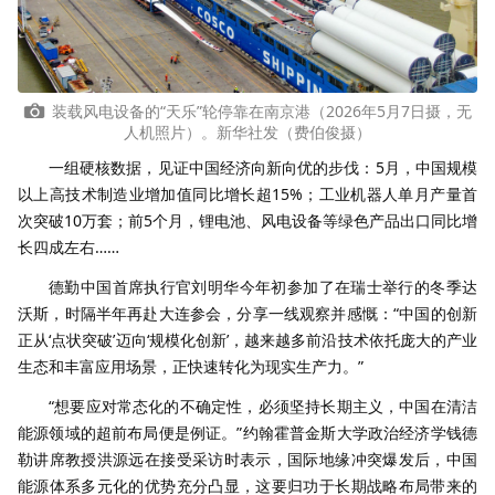
装载风电设备的“天乐”轮停靠在南京港（2026年5月7日摄，无
人机照片）。新华社发（费伯俊摄）
一组硬核数据，见证中国经济向新向优的步伐：5月，中国规模
以上高技术制造业增加值同比增长超15%；工业机器人单月产量首
次突破10万套；前5个月，锂电池、风电设备等绿色产品出口同比增
长四成左右……
德勤中国首席执行官刘明华今年初参加了在瑞士举行的冬季达
沃斯，时隔半年再赴大连参会，分享一线观察并感慨：“中国的创新
正从‘点状突破’迈向‘规模化创新’，越来越多前沿技术依托庞大的产业
生态和丰富应用场景，正快速转化为现实生产力。”
“想要应对常态化的不确定性，必须坚持长期主义，中国在清洁
能源领域的超前布局便是例证。”约翰霍普金斯大学政治经济学钱德
勒讲席教授洪源远在接受采访时表示，国际地缘冲突爆发后，中国
能源体系多元化的优势充分凸显，这要归功于长期战略布局带来的