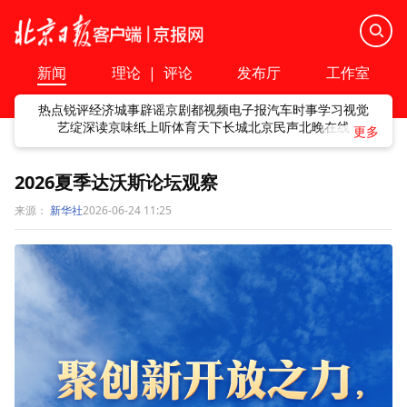
新闻
理论
|
评论
发布厅
工作室
热点
锐评
经济
城事
辟谣
京剧
都视频
电子报
汽车
时事
学习
视觉
艺绽
深读
京味
纸上听
体育
天下
长城
北京民声
北晚在线
2026夏季达沃斯论坛观察
来源：
新华社
2026-06-24 11:25