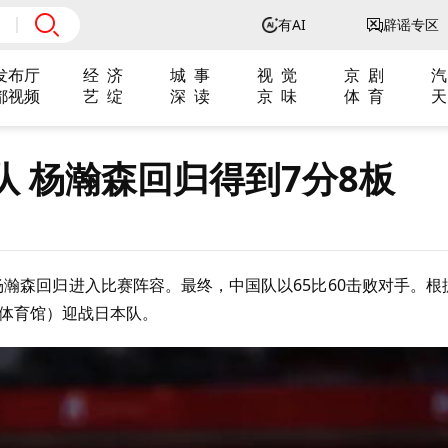
有AI
辟谣专区
发布厅
经 济
城 事
视 觉
京 剧
汽
都视频
艺 绽
深 读
京 味
体 育
天
 杨瀚森回归得到7分8板
杨瀚森回归进入比赛阵容。最终，中国队以65比60击败对手。根
辽宁体育馆）迎战日本队。