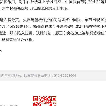
发挥作用。对手在外线马上予以回应，中国队首节以20比22落
建立起领先优势，以38比34结束上半场。
进入得分荒。失误与篮板保护的问题困扰中国队，单节出现10
7比46仅领先1分。杨瀚森在末节开局强硬打成2+1后被替换下
接近，双方陷入拉锯。决胜时刻，廖三宁突破加上连续罚篮稳住
，杨瀚森得到7分8板。
p
本网联系。版权侵权联系电话：010-85201664