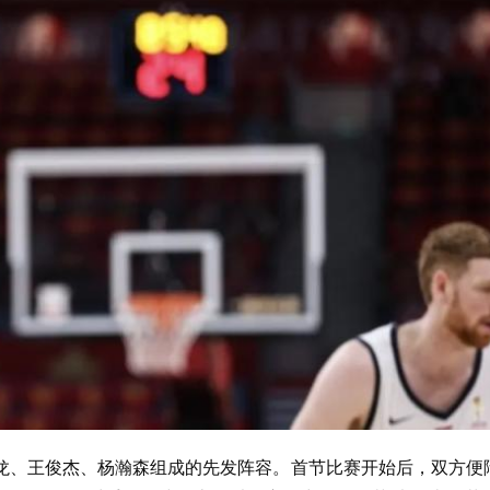
龙、王俊杰、杨瀚森组成的先发阵容。首节比赛开始后，双方便