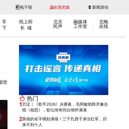
电子报
全国党媒
新闻滚动
 车
纸上听
北京
融媒体
北晚
民声
工作室
在线
 下
长 城
据世
热门
1
艺绽｜《歌手2026》决赛夜，毛阿敏助阵齐豫合
唱《相思》，歌坛传奇同台情怀满满
2
英雄的名字镌刻满墙！三千扎西子弟当红军，归
来不到十人