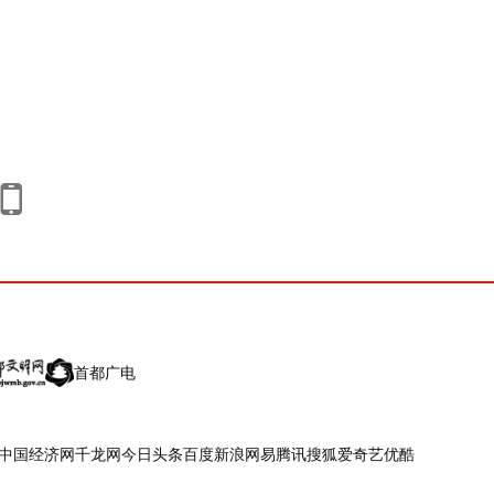
首都广电
中国经济网
千龙网
今日头条
百度
新浪
网易
腾讯
搜狐
爱奇艺
优酷