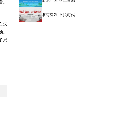
山水印象 不止青绿
后。
唯有奋发 不负时代
次失
场。
了局