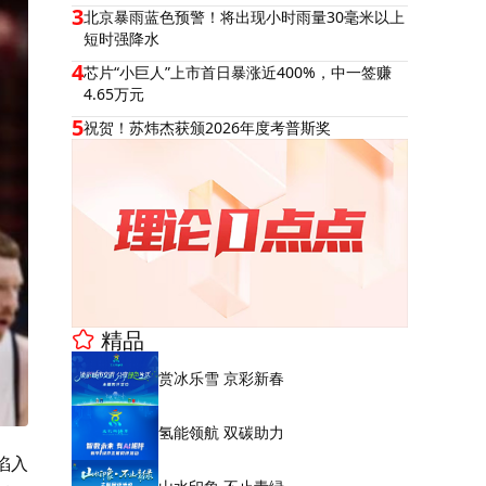
3
北京暴雨蓝色预警！将出现小时雨量30毫米以上
短时强降水
4
芯片“小巨人”上市首日暴涨近400%，中一签赚
4.65万元
5
祝贺！苏炜杰获颁2026年度考普斯奖
精品
赏冰乐雪 京彩新春
氢能领航 双碳助力
陷入