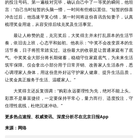
的投注号码。第一遍核对完毕，确认自己中了一等奖的瞬间，他坦
言：“自己当时短暂的头脑一懵，一时间有些难以置信。”短暂的惊喜
冲击过后，他迅速平复心情，第一时间将这份喜讯告知妻子，认真
梳理奖金用途，从容安排后续兑奖及生活事宜。
最让人称赞的是，兑完奖后，大奖得主并未打乱原本的生活节
奏，依旧去上班，心态平和如初。他表示：“中奖不会改变原本的生
活节奏，日子将照常踏实过。这份最大的收获是让普通家庭有了底
气。中奖奖金大部分将长期储蓄，稳稳守住家庭底气，为未来生活
筑牢保障。仅会拿出小部分用于日常开销、改善家人生活条件，悉
心调理家人身体，用这份意外好运守护家人健康、提升生活品质，
让奖金真正服务于生活、温暖家人。”
大奖得主还反复强调：“购彩永远要理性为先，绝对不能上头。
彩票不是暴富捷径，一定要保持平常心，量力而行、适度投注，守
住理性底线，杜绝沉迷冲动。”
更多热点速报、权威资讯、深度分析尽在北京日报App
来源：网络