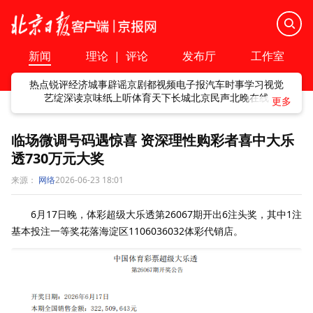
新闻
理论
|
评论
发布厅
工作室
热点
锐评
经济
城事
辟谣
京剧
都视频
电子报
汽车
时事
学习
视觉
艺绽
深读
京味
纸上听
体育
天下
长城
北京民声
北晚在线
临场微调号码遇惊喜 资深理性购彩者喜中大乐
透730万元大奖
来源：
网络
2026-06-23 18:01
6月17日晚，体彩超级大乐透第26067期开出6注头奖，其中1注
基本投注一等奖花落海淀区1106036032体彩代销店。