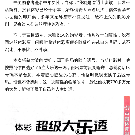
中奖购彩者是名中年男性，自称：“我就是普通上班族，日常生
活简朴。接触体彩已经十余年，始终偏爱大乐透玩法，偶尔会尝试
小面额的即开票，多年来始终坚守小额投注、绝不上头的购彩原
则，是身边人公认的理性购彩者。”
不同于盲目追号、大额投入的购彩者，他购彩十分随性，没有
固定的体彩店，闲暇时路过体彩店便会随缘机选或自选号码，从不
沉迷、不攀比、不冲动。
本次斩获大奖的契机，源于临场的随心调号。当期购彩时，他
按照习惯自选好了5注大乐透号码，但出票前反复端详，总觉得后区
号码不够合意。本着随心随缘的心态，他临时微调更换了后区号
码。谁也不曾想到，这一次随性的临场改号，竟让他收获730多万元
的大奖，解锁了属于自己的人生好运。