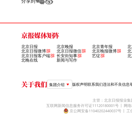
分享到
京报媒体矩阵
北京日报
北京晚报
北京青年报
北
北京日报微博
北京日报微信
北京晚报微博
北
北京日报客户端
长安街知事
艺绽
北
北晚在线
新闻与写作
关于我们
版权声明
联系我们
违法和不良信息举报电
集团介绍
主管：北京日报报业集
互联网新闻信息服务许可证11120180001号
网络
京公网安备11040202440037号
工信