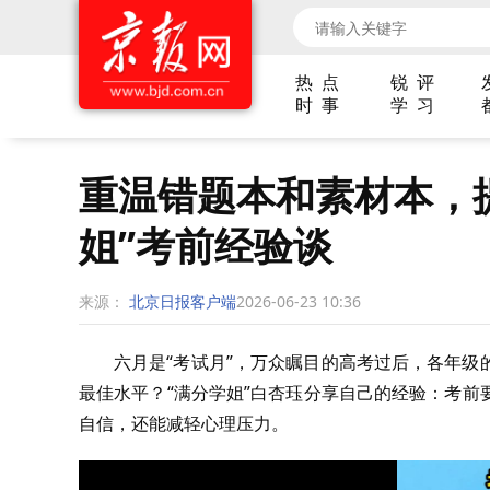
热 点
锐 评
时 事
学 习
重温错题本和素材本，
姐”考前经验谈
来源：
北京日报客户端
2026-06-23 10:36
六月是“考试月”，万众瞩目的高考过后，各年
最佳水平？“满分学姐”白杏珏分享自己的经验：考
自信，还能减轻心理压力。