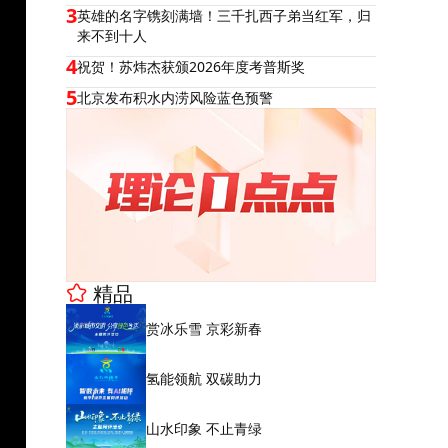
3
英雄的名字镌刻满墙！三千扎西子弟当红军，归
来不到十人
4
祝贺！苏炜杰获颁2026年度考普斯奖
5
北京发布积水内涝风险蓝色预警
精品
赏冰乐雪 京彩新春
氢能领航 双碳助力
山水印象 不止青绿