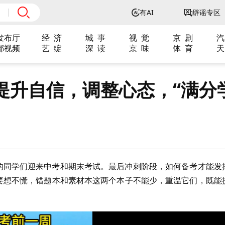
有AI
辟谣专区
发布厅
经 济
城 事
视 觉
京 剧
汽
都视频
艺 绽
深 读
京 味
体 育
天
提升自信，调整心态，“满分
级的同学们迎来中考和期末考试。最后冲刺阶段，如何备考才能发
前要想不慌，错题本和素材本这两个本子不能少，重温它们，既能