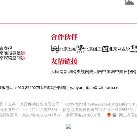
合作伙伴
京商报
北京发布
北京组工
北京网友说
京晚报微信
京深读空间
友情链接
人民网
新华网
央视网
光明网
中国网
中国日报网
话：010-85202751
辟谣举报邮箱：yaoyanjubao@takefoto.cn
团
主办：京报移动传媒有限公司
Copyright ©1996-
2026
Beijing Daily Gro
出版服务许可证（京）字第338号
信息网络传播视听节目许可证0122682号
部备案号：京ICP备16035741号-1
京新网备2010001号
网上有害