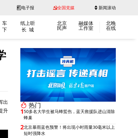
电子报
全国党媒
新闻滚动
 车
纸上听
北京
融媒体
北晚
民声
工作室
在线
 下
长 城
学
挥出
热门
提升
1
50多名大学生被马蜂蜇伤，蓝天救援队进山清除
蜂巢
2
北京暴雨蓝色预警！将出现小时雨量30毫米以上
短时强降水