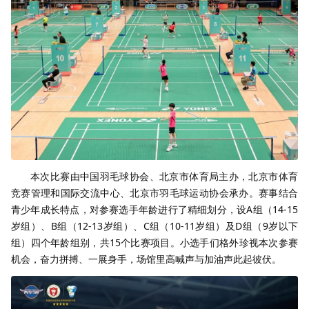
本次比赛由中国羽毛球协会、北京市体育局主办，北京市体育
竞赛管理和国际交流中心、北京市羽毛球运动协会承办。赛事结合
青少年成长特点，对参赛选手年龄进行了精细划分，设
A
组（
14-15
岁组）、
B
组（1
2-13
岁组）、
C
组（
10-11
岁组）及
D
组（
9
岁以下
组）四个年龄组别，共
15
个比赛项目。小选手们格外珍视本次参赛
机会，奋力拼搏、一展身手，场馆里高喊声与加油声此起彼伏。