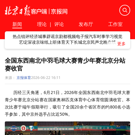
新闻
理论
|
评论
发布厅
工作室
热点
锐评
经济
城事
辟谣
京剧
都视频
电子报
汽车
时事
学习
视觉
艺绽
深读
京味
纸上听
体育
天下
长城
北京民声
北晚在线
全国东西南北中羽毛球大赛青少年赛北京分站
赛收官
来源：
京报体育
2026-06-22 16:11
历经三天角逐，
6
月
21
日，
2026
年全国东西南北中羽毛球大赛
青少年赛北京分站赛在国家奥林匹克体育中心体育馆圆满收官。本
次比赛于端午假期举行，吸引了全国
20
余个省区市的约
800
名小选
手参加，其中京外选手占比近
50%
。