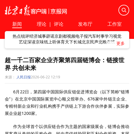
新闻
理论
|
评论
发布厅
工作室
热点
锐评
经济
城事
辟谣
京剧
都视频
电子报
汽车
时事
学习
视觉
艺绽
深读
京味
纸上听
体育
天下
长城
北京民声
北晚在线
超一千二百家企业齐聚第四届链博会：链接世
界 共创未来
来源：
人民日报
2026-06-22 12:19
6月22日，第四届中国国际供应链促进博览会（以下简称“链博
会”）在北京中国国际展览中心顺义馆举办。676家中外链主企业、
专精特新企业和行业机构携手产供链上下游合作伙伴参展，实际参
展企业超1200家。
作为全球首个以供应链合作为主题的国家级展会，链博会推动
展客商从单纯的采购合作，转向产供链协同和互利合作投资。本届