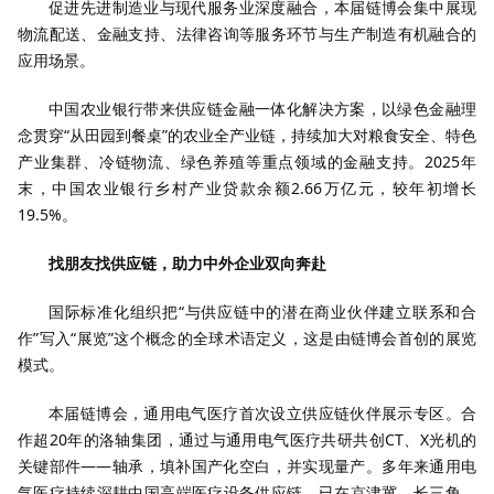
促进先进制造业与现代服务业深度融合，本届链博会集中展现
物流配送、金融支持、法律咨询等服务环节与生产制造有机融合的
应用场景。
中国农业银行带来供应链金融一体化解决方案，以绿色金融理
念贯穿“从田园到餐桌”的农业全产业链，持续加大对粮食安全、特色
产业集群、冷链物流、绿色养殖等重点领域的金融支持。2025年
末，中国农业银行乡村产业贷款余额2.66万亿元，较年初增长
19.5%。
找朋友找供应链，助力中外企业双向奔赴
国际标准化组织把“与供应链中的潜在商业伙伴建立联系和合
作”写入“展览”这个概念的全球术语定义，这是由链博会首创的展览
模式。
本届链博会，通用电气医疗首次设立供应链伙伴展示专区。合
作超20年的洛轴集团，通过与通用电气医疗共研共创CT、X光机的
关键部件——轴承，填补国产化空白，并实现量产。多年来通用电
气医疗持续深耕中国高端医疗设备供应链，已在京津冀、长三角、