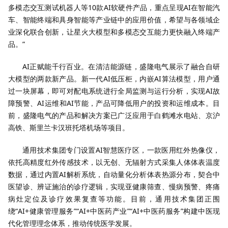
多模态交互测试机器人等10款AI软硬件产品，重点呈现AI在智能汽
车、智能终端和具身智能等产业链中的应用价值，希望与各领域企
业深化联合创新，让星火大模型和多模态交互能力更快融入终端产
品。”
AI正赋能千行百业。在清洁能源链，盛隆电气展示了融合自研
大模型的两款新产品。新一代AI低压柜，内嵌AI算法模型，用户通
过一块屏幕，即可对配电系统进行全局监测与运行分析，实现AI故
障预警、AI运维和AI节能，产品可降低用户的投资和运维成本。目
前，盛隆电气的产品和解决方案已广泛应用于白鹤滩水电站、京沪
高铁、斯里兰卡汉班托塔机场等项目。
通用技术集团专门设置AI智慧医疗区，一款医用红外热像仪，
依托高精度红外传感技术，以无创、无辐射方式采集人体体表温度
数据，通过内置AI解析系统，自动量化分析体表热源分布，契合中
医望诊、辨证施治的诊疗逻辑，实现亚健康筛查、慢病预警、疼痛
病灶定位及诊疗效果复查等功能。目前，通用技术集团正围
绕“AI+健康管理服务”“AI+中医药产业”“AI+中医药服务”构建中医现
代化管理理念体系，推动传统医学发展。