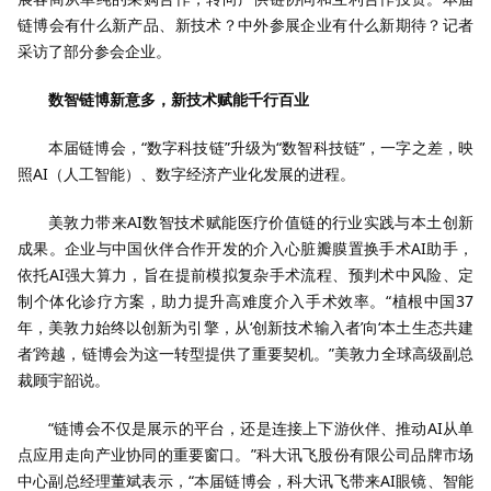
链博会有什么新产品、新技术？中外参展企业有什么新期待？记者
采访了部分参会企业。
数智链博新意多，新技术赋能千行百业
本届链博会，“数字科技链”升级为“数智科技链”，一字之差，映
照AI（人工智能）、数字经济产业化发展的进程。
美敦力带来AI数智技术赋能医疗价值链的行业实践与本土创新
成果。企业与中国伙伴合作开发的介入心脏瓣膜置换手术AI助手，
依托AI强大算力，旨在提前模拟复杂手术流程、预判术中风险、定
制个体化诊疗方案，助力提升高难度介入手术效率。“植根中国37
年，美敦力始终以创新为引擎，从‘创新技术输入者’向‘本土生态共建
者’跨越，链博会为这一转型提供了重要契机。”美敦力全球高级副总
裁顾宇韶说。
“链博会不仅是展示的平台，还是连接上下游伙伴、推动AI从单
点应用走向产业协同的重要窗口。”科大讯飞股份有限公司品牌市场
中心副总经理董斌表示，“本届链博会，科大讯飞带来AI眼镜、智能