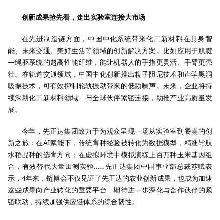
创新成果抢先看，走出实验室连接大市场
在先进制造链方面，中国中化系统带来化工新材料在具身智
能、未来交通、美好生活等领域的创新解决方案。比如应用于肌腱
—绳驱系统的超高性能纤维，能让机器人的手指更灵活、手臂更强
壮。在轨道交通领域，中国中化创新推出粒子阻尼技术和声学黑洞
吸振技术，可有效抑制轮轨振动带来的低频噪声。未来，企业将持
续深耕化工新材料领域，与全球伙伴紧密连接，助推产业高质量发
展。
今年，先正达集团致力于为观众呈现一场从实验室到餐桌的创
新之旅：在AI赋能下，传统育种经验被转化为数据模型，精准导航
水稻品种的选育方向；在虚拟环境中模拟演练上百万种玉米基因组
合，有效替代大量田测实验……先正达集团中国事业部总裁苏赋表
示，4年来，链博会不仅见证了先正达的农业创新成果，也成为加速
这些成果向产业转化的重要平台，期待进一步深化与合作伙伴的紧
密联动，持续加强供应链体系的综合韧性。