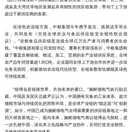
成渝及大湾区等地区发展起具有韧性的供应链集群，带动了上下游
超过千家供应商的发展。
在绿色农业链方面，中粮集团今年携手嘉吉、路易达孚等企
业，共同发布《共筑全球农业与食品供应链安全韧性联合倡
议》。“农粮食品供应链是连接全球亿万生产者与消费者的生命
线。”中粮集团有限公司党组书记、董事长李国强表示，中粮集团构
建了覆盖农粮收储、物流、加工、贸易的全产业链供应系统，全球
农产品年经营量超1.8亿吨。企业愿同全球上下游合作伙伴进一步深
化务实协同，积极推动农业现代化转型、全链条数智化赋能及绿色
可持续发展。
“链博会是链接世界、共创未来的窗口。”施耐德电气执行副总
裁、中国及东亚区总裁尹正认为，中国拥有完备的工业体系、超大
规模市场与持续优化的营商环境，是全球产业链的“稳定器”与“创新
源”。如今，中国已成为施耐德电气全球最重要的供应链基地之一和
四大研发基地之一。面向未来，施耐德电气将以链博会为契机，进
一步扎根中国，深化本土化战略与产业协作，共同打造安全韧性、
高效低碳的未来产业体系。