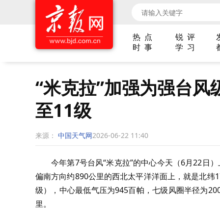
热 点
锐 评
时 事
学 习
“米克拉”加强为强台风
至11级
来源：
中国天气网
2026-06-22 11:40
今年第7号台风“米克拉”的中心今天（6月22
偏南方向约890公里的西北太平洋洋面上，就是北纬17
级），中心最低气压为945百帕，七级风圈半径为200
里。