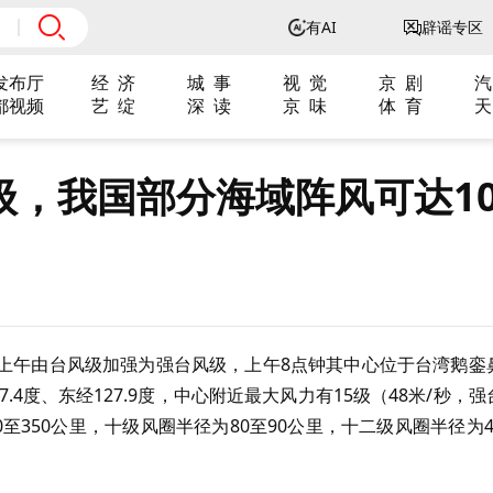
有AI
辟谣专区
发布厅
经 济
城 事
视 觉
京 剧
汽
都视频
艺 绽
深 读
京 味
体 育
天
级，我国部分海域阵风可达1
日）上午由台风级加强为强台风级，上午8点钟其中心位于台湾鹅銮
.4度、东经127.9度，中心附近最大风力有15级（48米/秒，强
至350公里，十级风圈半径为80至90公里，十二级风圈半径为4