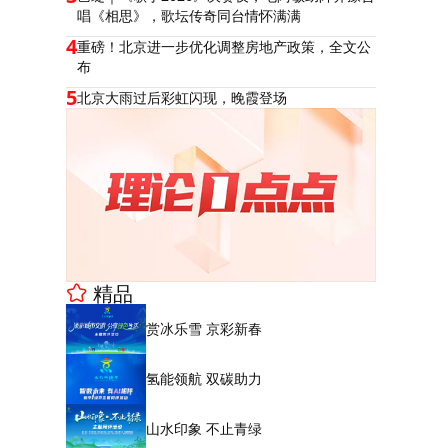
唱《相思》，歌坛传奇同台情怀满满
4
重磅！北京进一步优化调整房地产政策，全文公
布
5
北京大雨过后彩虹闪现，晚霞登场
精品
赏冰乐雪 京彩新春
氢能领航 双碳助力
山水印象 不止青绿