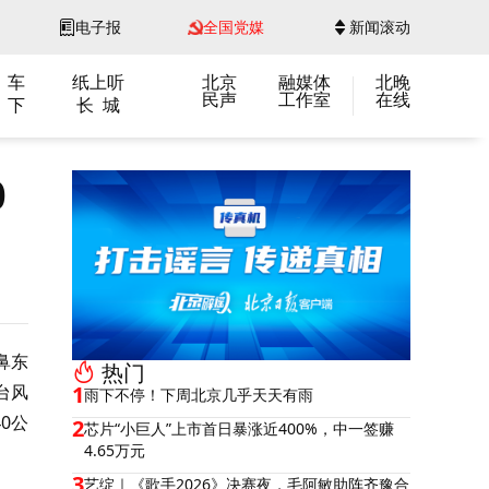
电子报
全国党媒
新闻滚动
 车
纸上听
北京
融媒体
北晚
民声
工作室
在线
 下
长 城
0
鼻东
热门
台风
1
雨下不停！下周北京几乎天天有雨
0公
2
芯片“小巨人”上市首日暴涨近400%，中一签赚
4.65万元
3
艺绽｜《歌手2026》决赛夜，毛阿敏助阵齐豫合