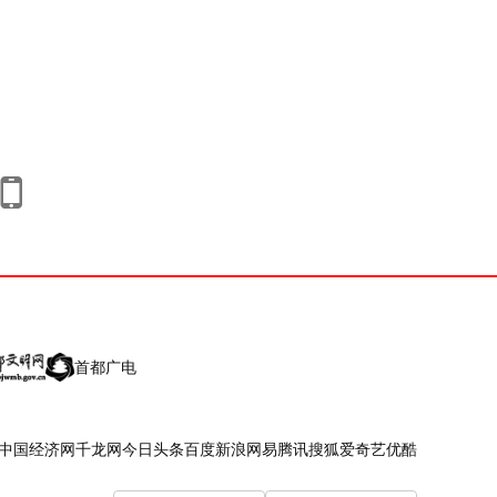
首都广电
中国经济网
千龙网
今日头条
百度
新浪
网易
腾讯
搜狐
爱奇艺
优酷