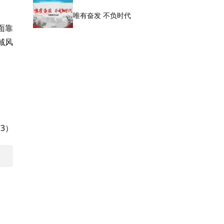
唯有奋发 不负时代
面靠
域风
3）