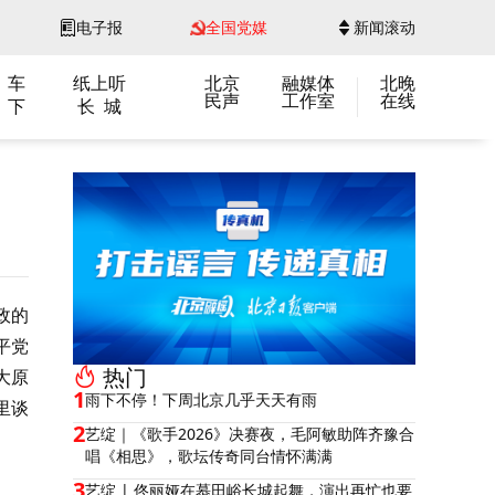
电子报
全国党媒
新闻滚动
 车
纸上听
北京
融媒体
北晚
民声
工作室
在线
 下
长 城
政的
平党
热门
大原
1
雨下不停！下周北京几乎天天有雨
里谈
2
艺绽｜《歌手2026》决赛夜，毛阿敏助阵齐豫合
唱《相思》，歌坛传奇同台情怀满满
3
艺绽 | 佟丽娅在慕田峪长城起舞，演出再忙也要