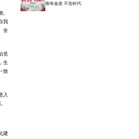
唯有奋发 不负时代
物。
自我
。全
治党
，生
一致
进入
石。
化建