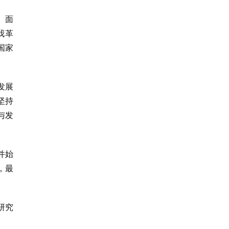
。面
我革
国家
发展
坚持
与发
并始
，最
研究