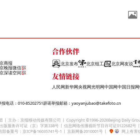
合作伙伴
京商报
北京发布
北京组工
北京网友说
京晚报微信
京深读空间
友情链接
人民网
新华网
央视网
光明网
中国网
中国日报网
话：010-85202751
辟谣举报邮箱：yaoyanjubao@takefoto.cn
团
主办：京报移动传媒有限公司
Copyright ©1996-
2026
Beijing Daily Gro
出版服务许可证（京）字第338号
信息网络传播视听节目许可证0122682号
部备案号：京ICP备16035741号-1
京新网备2010001号
网上有害