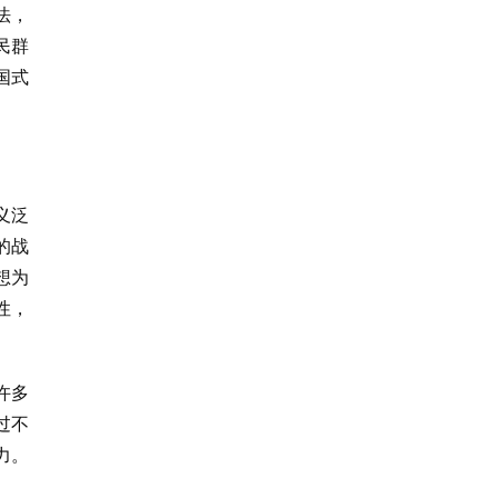
法，
民群
国式
义泛
的战
想为
性，
许多
过不
力。