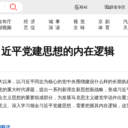
有AI
辟谣专区
发布厅
经 济
城 事
视 觉
京 剧
汽
都视频
艺 绽
深 读
京 味
体 育
天
习近平党建思想的内在逻辑
大以来，以习近平同志为核心的党中央围绕建设什么样的长期执
党的重大时代课题，提出一系列新理念新思想新战略，形成习近
会主义思想的重要组成部分，为发展马克思主义建党学说作出重
意义。深入学习领会习近平党建思想，需要把握其内在逻辑，这
刻跃迁