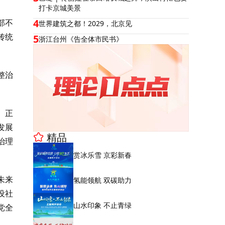
打卡京城美景
4
部不
世界建筑之都！2029，北京见
传统
5
浙江台州《告全体市民书》
整治
。正
发展
精品
治理
赏冰乐雪 京彩新春
未来
氢能领航 双碳助力
设社
山水印象 不止青绿
党全