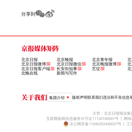
分享到
京报媒体矩阵
北京日报
北京晚报
北京青年报
北
北京日报微博
北京日报微信
北京晚报微博
北
北京日报客户端
长安街知事
艺绽
北
北晚在线
新闻与写作
关于我们
版权声明
联系我们
违法和不良信息举报电
集团介绍
主管：北京日报报业集
互联网新闻信息服务许可证11120180001号
网络
京公网安备11040202440037号
工信