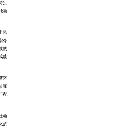
特别
能新
出跨
指令
续的
成能
度环
放和
匹配
社会
化的