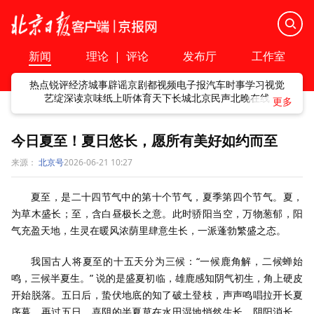
新闻
理论
|
评论
发布厅
工作室
热点
锐评
经济
城事
辟谣
京剧
都视频
电子报
汽车
时事
学习
视觉
艺绽
深读
京味
纸上听
体育
天下
长城
北京民声
北晚在线
今日夏至！夏日悠长，愿所有美好如约而至
来源：
北京号
2026-06-21 10:27
夏至，是二十四节气中的第十个节气，夏季第四个节气。夏，
为草木盛长；至，含白昼极长之意。此时骄阳当空，万物葱郁，阳
气充盈天地，生灵在暖风浓荫里肆意生长，一派蓬勃繁盛之态。
我国古人将夏至的十五天分为三候：“一候鹿角解，二候蝉始
鸣，三候半夏生。” 说的是盛夏初临，雄鹿感知阴气初生，角上硬皮
开始脱落。五日后，蛰伏地底的知了破土登枝，声声鸣唱拉开长夏
序幕。再过五日，喜阴的半夏草在水田湿地悄然生长，阴阳消长，