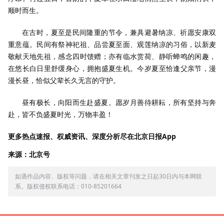
顺时而生。
在古时，夏至是民间隆重的节令，兼具避暑纳凉、祈愿安康双
重意蕴。民间有祭神祀祖、品尝夏至面、观莲纳凉的习俗，以新麦
敬献天地先祖，感念四时馈赠；亦有临水赏荷、静听蝉鸣的闲趣，
在悠长白日里舒缓身心，拥抱盛夏生机。今岁夏至恰逢父亲节，漫
漫长昼，恰似父辈长久无言的守护。
昼有极长，向阳而生赴盛夏。愿岁月善待耕耘，所有坚持与奔
赴，皆不负盛夏时光，万物丰盈！
更多热点速报、权威资讯、深度分析尽在北京日报App
来源：北京号
如遇作品内容、版权等问题，请在相关文章刊发之日起30日内与本网联
系。版权侵权联系电话：010-85201664