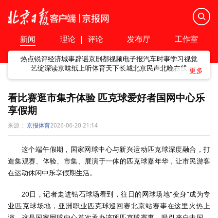
新闻
理论
|
评论
发布厅
工作室
热点
锐评
经济
城事
辟谣
京剧
都视频
电子报
汽车
时事
学习
视觉
艺绽
深读
京味
纸上听
体育
天下
长城
北京民声
北晚在线
看比赛逛市集齐体验 匹克球爱好者国网中心乐
享假期
来源：
京报体育
2026-06-20 21:14
这个端午假期，国家网球中心与新兴运动匹克球深度融合，打
造集观赛、体验、市集、展演于一体的匹克球嘉年华，让市民游客
在运动休闲中乐享假期生活。
20日，记者走进钻石球场看到，往日的网球场地“变身”成为专
业匹克球场地，亚洲职业匹克球巡回赛北京站赛事在这里火热上
演。这是国家网球中心首次承办该项匹克球赛事，吸引来自中国、