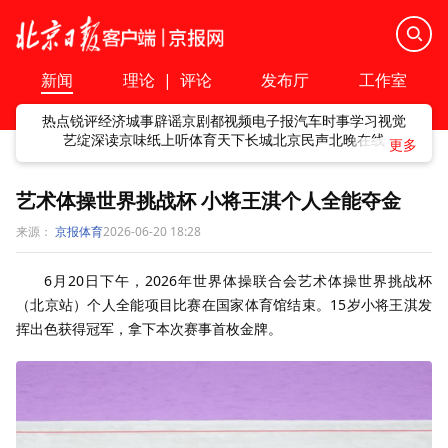
新闻
理论
|
评论
发布厅
工作室
热点
锐评
经济
城事
辟谣
京剧
都视频
电子报
汽车
时事
学习
视觉
艺绽
深读
京味
纸上听
体育
天下
长城
北京民声
北晚在线
艺术体操世界挑战杯 小将王淇个人全能夺金
来源：
京报体育
2026-06-20 18:28
6月20日下午，2026年世界体操联合会艺术体操世界挑战杯
（北京站）个人全能项目比赛在国家体育馆结束。15岁小将王淇发
挥出色获得冠军，拿下本次赛事首枚金牌。