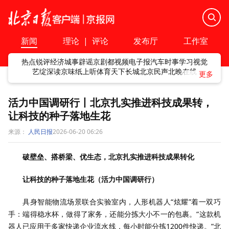
新闻
理论
|
评论
发布厅
工作室
热点
锐评
经济
城事
辟谣
京剧
都视频
电子报
汽车
时事
学习
视觉
艺绽
深读
京味
纸上听
体育
天下
长城
北京民声
北晚在线
活力中国调研行丨北京扎实推进科技成果转，
让科技的种子落地生花
来源：
人民日报
2026-06-20 06:26
破壁垒、搭桥梁、优生态，北京扎实推进科技成果转化
让科技的种子落地生花（活力中国调研行）
具身智能物流场景联合实验室内，人形机器人“炫耀”着一双巧
手：端得稳水杯，做得了家务，还能分拣大小不一的包裹。“这款机
器人已应用于多家快递企业流水线，每小时能分拣1200件快递。”北