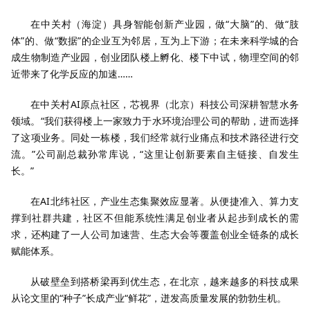
在中关村（海淀）具身智能创新产业园，做“大脑”的、做“肢
体”的、做“数据”的企业互为邻居，互为上下游；在未来科学城的合
成生物制造产业园，创业团队楼上孵化、楼下中试，物理空间的邻
近带来了化学反应的加速……
在中关村AI原点社区，芯视界（北京）科技公司深耕智慧水务
领域。“我们获得楼上一家致力于水环境治理公司的帮助，进而选择
了这项业务。同处一栋楼，我们经常就行业痛点和技术路径进行交
流。”公司副总裁孙常库说，“这里让创新要素自主链接、自发生
长。”
在AI北纬社区，产业生态集聚效应显著。从便捷准入、算力支
撑到社群共建，社区不但能系统性满足创业者从起步到成长的需
求，还构建了一人公司加速营、生态大会等覆盖创业全链条的成长
赋能体系。
从破壁垒到搭桥梁再到优生态，在北京，越来越多的科技成果
从论文里的“种子”长成产业“鲜花”，迸发高质量发展的勃勃生机。