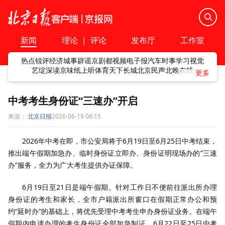
新闻
理论
|
评论
发布厅
工作室
热点
锐评
经济
城事
辟谣
京剧
都视频
电子报
汽车
时事
学习
视觉
艺绽
深读
京味
纸上听
体育
天下
长城
北京民声
北晚在线
中考考生身份证“三速办”开启
来源：
北京日报
2026-06-19 06:15
2026年中考在即，市公安局将于6月19日至6月25日中考结束，
推出端午假期加急办、临时身份证立即办、身份证明现场办的“三速
办”服务，全力为广大考生提供办证保障。
6月19日至21日是端午假期。针对工作日不便前往派出所办理
身份证的考生和家长，全市户籍派出所窗口在假期正常办公和预
约“延时办”的基础上，将优先受理中考考生申办身份证业务。在端午
假期内申请办理的考生身份证全部加急制证。6月22日至25日中考