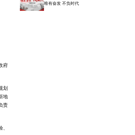
唯有奋发 不负时代
政府
规划
新地
负责
验、