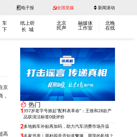
电子报
全国党媒
新闻滚动
 车
纸上听
北京
融媒体
北晚
民声
工作室
在线
 下
长 城
在京
商，
热门
1
357岁老字号掀起“配料表革命”：王致和28款产
品获清洁标签0级评价
2
多地购车补贴再加码，助力汽车消费市场升温
超高
3
名家书房｜周朴园是否知道蘩漪、周萍的私情？