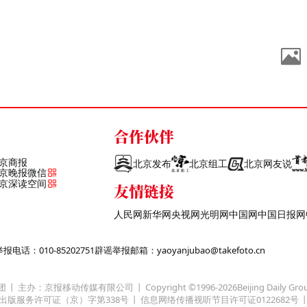
合作伙伴
京商报
北京发布
北京组工
北京网友说
京晚报微信
京深读空间
友情链接
人民网
新华网
央视网
光明网
中国网
中国日报网
话：010-85202751
辟谣举报邮箱：yaoyanjubao@takefoto.cn
团
主办：京报移动传媒有限公司
Copyright ©1996-
2026
Beijing Daily Gro
出版服务许可证（京）字第338号
信息网络传播视听节目许可证0122682号