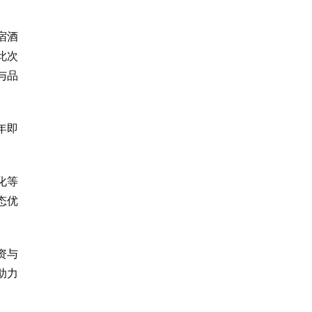
宿酒
此次
与品
年即
化等
态优
资与
助力