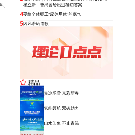
售、
杨立新：曹禺曾给出过确切答案
4
要给全体职工“应休尽休”的底气
5
因凡蒂诺道歉
精品
赏冰乐雪 京彩新春
氢能领航 双碳助力
山水印象 不止青绿