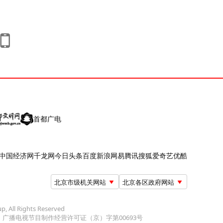
首都广电
中国经济网
千龙网
今日头条
百度
新浪
网易
腾讯
搜狐
爱奇艺
优酷
北京市级机关网站
北京各区政府网站
up, All Rights Reserved
广播电视节目制作经营许可证（京）字第00693号