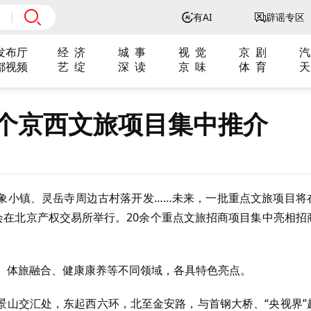
有AI
辟谣专区
发布厅
经 济
城 事
视 觉
京 剧
汽
都视频
艺 绽
深 读
京 味
体 育
天
余个京西文旅项目集中推介
象小镇、灵岳寺周边古村落开发……未来，一批重点文旅项目将
会在北京产权交易所举行。20余个重点文旅招商项目集中亮相招
假、体旅融合、健康康养等不同领域，各具特色亮点。
景山交汇处，东起西六环，北至金安路，与首钢大桥、“央视界”