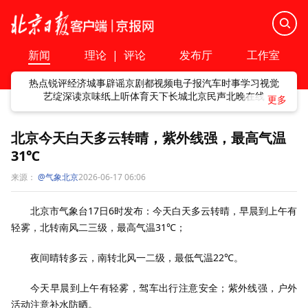
新闻
理论
|
评论
发布厅
工作室
热点
锐评
经济
城事
辟谣
京剧
都视频
电子报
汽车
时事
学习
视觉
艺绽
深读
京味
纸上听
体育
天下
长城
北京民声
北晚在线
北京今天白天多云转晴，紫外线强，最高气温
31℃
来源：
@气象北京
2026-06-17 06:06
北京市气象台17日6时发布：今天白天多云转晴，早晨到上午有
轻雾，北转南风二三级，最高气温31℃；
夜间晴转多云，南转北风一二级，最低气温22℃。
今天早晨到上午有轻雾，驾车出行注意安全；紫外线强，户外
活动注意补水防晒。