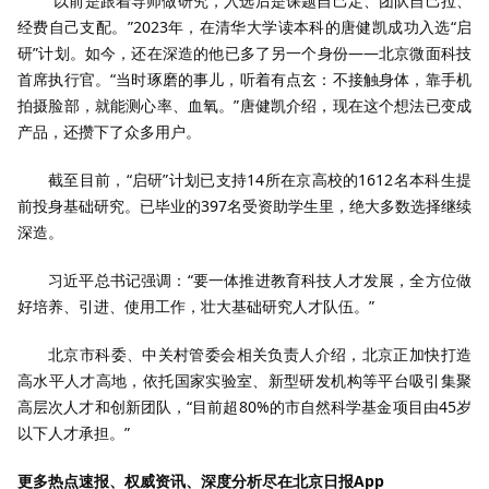
“以前是跟着导师做研究，入选后是课题自己定、团队自己拉、
经费自己支配。”2023年，在清华大学读本科的唐健凯成功入选“启
研”计划。如今，还在深造的他已多了另一个身份——北京微面科技
首席执行官。“当时琢磨的事儿，听着有点玄：不接触身体，靠手机
拍摄脸部，就能测心率、血氧。”唐健凯介绍，现在这个想法已变成
产品，还攒下了众多用户。
截至目前，“启研”计划已支持14所在京高校的1612名本科生提
前投身基础研究。已毕业的397名受资助学生里，绝大多数选择继续
深造。
习近平总书记强调：“要一体推进教育科技人才发展，全方位做
好培养、引进、使用工作，壮大基础研究人才队伍。”
北京市科委、中关村管委会相关负责人介绍，北京正加快打造
高水平人才高地，依托国家实验室、新型研发机构等平台吸引集聚
高层次人才和创新团队，“目前超80%的市自然科学基金项目由45岁
以下人才承担。”
更多热点速报、权威资讯、深度分析尽在北京日报App