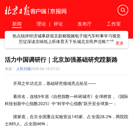
新闻
理论
|
评论
发布厅
工作室
热点
锐评
经济
城事
辟谣
京剧
都视频
电子报
汽车
时事
学习
视觉
艺绽
深读
京味
纸上听
体育
天下
长城
北京民声
北晚在线
活力中国调研行｜北京加强基础研究蹚新路
来源：
人民日报
2026-06-16 07:22
开局之年访北京，基础研究领域亮点纷呈——
看排名，连续9年居《自然指数—科研城市》全球榜首，《国际
科技创新中心指数2025》中“科学中心指数”跃升至全球第一；
摸家底，在京全国重点实验室达145家、占全国28.2%，两院院
士885人、占全国46%；