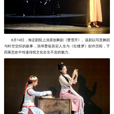
6月14日，海淀剧院上演原创舞剧《曹雪芹》。该剧以写意舞蹈
与时空交织的叙事，演绎曹翁跌宕人生与《红楼梦》创作历程，于
四幕悲欢中传递传统文化生生不息的魅力。