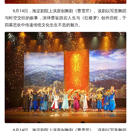
6月14日，海淀剧院上演原创舞剧《曹雪芹》。该剧以写意舞蹈
与时空交织的叙事，演绎曹翁跌宕人生与《红楼梦》创作历程，于
四幕悲欢中传递传统文化生生不息的魅力。
6月14日，海淀剧院上演原创舞剧《曹雪芹》。该剧以写意舞蹈