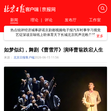
新闻
理论
|
评论
发布厅
工作室
热点
锐评
经济
城事
辟谣
京剧
都视频
电子报
汽车
时事
学习
视觉
艺绽
深读
京味
纸上听
体育
天下
长城
北京民声
北晚在线
如梦似幻，舞剧《曹雪芹》演绎曹翁跌宕人生
来源：
北京日报客户端
2026-06-15 11:56