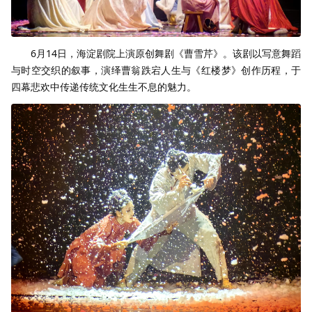
6月14日，海淀剧院上演原创舞剧《曹雪芹》。该剧以写意舞蹈
与时空交织的叙事，演绎曹翁跌宕人生与《红楼梦》创作历程，于
四幕悲欢中传递传统文化生生不息的魅力。