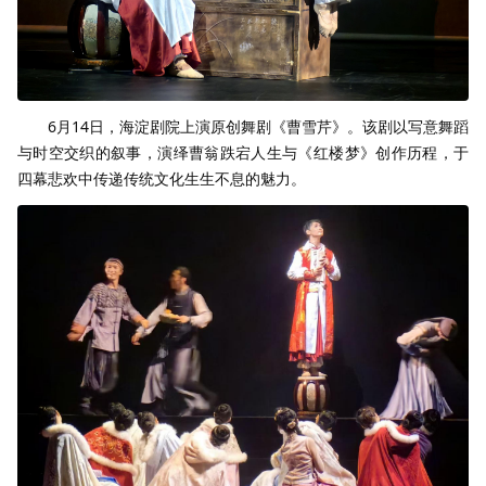
6月14日，海淀剧院上演原创舞剧《曹雪芹》。该剧以写意舞蹈
与时空交织的叙事，演绎曹翁跌宕人生与《红楼梦》创作历程，于
四幕悲欢中传递传统文化生生不息的魅力。