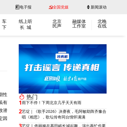
电子报
全国党媒
新闻滚动
 车
纸上听
北京
融媒体
北晚
民声
工作室
在线
 下
长 城
期性
热门
1
虽有
雨下不停！下周北京几乎天天有雨
致潜
2
艺绽｜《歌手2026》决赛夜，毛阿敏助阵齐豫合
唱《相思》，歌坛传奇同台情怀满满
定因
3
艺绽 | 佟丽娅在慕田峪长城起舞，演出再忙也要