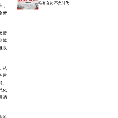
唯有奋发 不负时代
应，
余劳
负债
到障
难以
，从
构建
能、
代化
进消
增长