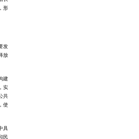
，形
要发
释放
。
构建
，实
公共
，使
中具
和民