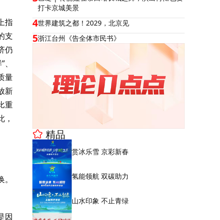
打卡京城美景
4
上指
世界建筑之都！2029，北京见
的支
5
浙江台州《告全体市民书》
济仍
”、
质量
放新
比重
此，
精品
赏冰乐雪 京彩新春
氢能领航 双碳助力
换。
山水印象 不止青绿
是因