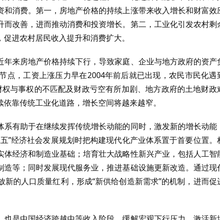
资和消费。第一，房地产价格的持续上涨带来收入增长和财富效
升而改善，进而推动消费和投资增长。第二，工业化引发农村剩
，促进农村居民收入提升和消费扩大。
近年来房地产价格持续下行，导致家庭、企业与地方政府的资产
节点，工资上涨压力早在2004年前后就已出现，农民市民化遇
的财权与事权的不匹配及财政亏空有所加剧、地方政府的土地财政
续依靠传统工业化道路，增长空间将越来越窄。
体系有助于在继续发挥传统增长动能的同时，激发新的增长动能
五五”经济社会发展规划时把构建现代化产业体系置于首要位置。
实体经济和制造业基础；培育壮大战略性新兴产业，包括人工智
制造等；同时发展现代服务业，推进基础设施更新改造。通过现
放新的人口质量红利，形成“新供给创造新需求”的机制，进而促
，也是中国经济跨越中等收入阶段、缓解宏观下行压力、激活新