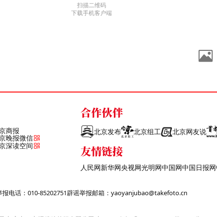
扫描二维码
下载手机客户端
合作伙伴
京商报
北京发布
北京组工
北京网友说
京晚报微信
京深读空间
友情链接
人民网
新华网
央视网
光明网
中国网
中国日报网
话：010-85202751
辟谣举报邮箱：yaoyanjubao@takefoto.cn