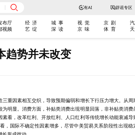
有AI
辟谣专区
发布厅
经 济
城 事
视 觉
京 剧
汽
都视频
艺 绽
深 读
京 味
体 育
天
本趋势并未改变
性三重因素相互交织，导致预期偏弱和增长下行压力增大。从周
较为明显。消费方面，补贴类消费出现明显回落，非补贴类消费
因素看，改革红利、开放红利、人口红利等传统增长动能衰减导
看，国际不确定性因素增多，尽管中美贸易关系阶段性出现稳
增长形成扰动。