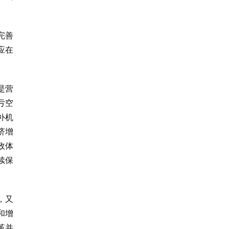
完善
应在
是营
亏空
补机
济增
政体
续保
，又
和增
革并