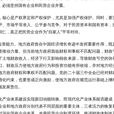
，必须坚持国有企业和民营企业并重。
，核心是产权界定和产权保护，尤其是加强产权保护。同时，要
护、市场平等准入、公平参与竞争。对于民营资本和国有资本，
仁，真正把民营企业作为“自家人”平等对待。
和投资能力。地方政府曾在中国经济增长奇迹中发挥重要作用，既
要推动力量。但当前地方政府面临财权和事权不匹配问题，财政
了土地财政收入，经济下行又影响税收来源，导致财政亏空的弥
口。财政压力使地方政府行为和投资功能有所收缩，并对地方经
地方政府财权和事权不匹配问题。党的二十届三中全会已经对财
强化约束，也要形成正向激励，使地方政府在规范运行基础上继
域发展责任。
化产业体系建设实现新旧动能转换。而现代化产业体系能否建成
企业和地方政府分别代表不同层面的重要主体，三者活力的恢复
过深化国有企业改革、改善民营企业制度环境、推进财政体制改