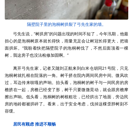
隔壁院子里的泡桐树拱裂了弓先生家的墙。
弓先生说，“树拱房”的问题出现的时间不短了，今年汛期，他最
担心的是泡桐树原本就长得快，雨量充足会让树冠长得更大，把墙
面拱坏。“我盼着快把隔壁院子的泡桐树伐了，不然后面顶着一棵
树，我这房子也没法检修加固啊。”
离开弓先生家，记者又随刘正航来到白米仓胡同21号院，只见
泡桐树就扎根在院落的一角。树干挤在院内两间民房中间。微风吹
过，耳边传来吱嘎的声响。抬头看，泡桐树的树干与一间民房的房
檐挤在一起，房檐已经变了形，树干只要微微晃动，就会跟房檐摩
擦出声响。低头看，泡桐树的树根粗壮，已经拱出了地面，旁边民
房的地砖都被拱碎了。看来，出于安全考虑，伐掉这棵歪脖树刻不
容缓。
居民有顾虑 推进不顺畅