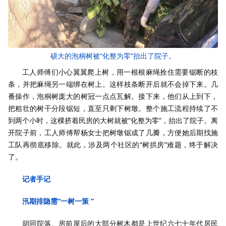
硕大的泡桐树被“化整为零”抬出了院子。
工人师傅们小心翼翼爬上树，用一根根麻绳拴住需要锯断的枝
条，并把麻绳另一端绑在树上。这样枝条断开后就不会掉下来。几
番操作，泡桐树庞大的树冠一点点瓦解。接下来，他们从上到下，
把粗壮的树干分段锯短，直至只剩下树墩。整个施工流程持续了不
到两个小时，这棵挤着民房的大树就被“化整为零”，抬出了院子。离
开院子前，工人师傅帮杨女士把树墩锯成了几瓣，方便她后期找施
工队再彻底移除。就此，涉及两个社区的“树拱房”难题，终于解决
了。
记者手记
汛期排隐需“一树一策 ”
胡同院落、房前屋后的大部分树木都是上世纪六七十年代居民