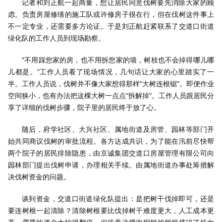
记者和刘正航一起商量，想让居民同意伐树要先消除大家的顾
虑。负责房屋修缮的施工队或许修房子很在行，但在伐树这件事上
不一定专业，还需要多方论证。于是刘正航赶紧联系了交道口街道
绿化队的工作人员到现场勘察。
“不用踩您家的房，也不用拆您家的墙，树枝也不会掉得哪儿哪
儿都是。”工作人员看了现场情况，几句话让大家的心里踏实了一
半。工作人员说，伐树并不像大家想得那样“大树连根锯”。即便作业
空间狭小，也有办法把这棵大树一点点“拆解掉”。工作人员跟居民分
享了详细的伐树步骤，院子里的居民终于放了心。
随后，府学社区、大兴社区、属地街道及房管、园林等部门开
始共同商议伐树的审批流程。各方达成共识，为了能在汛前尽快帮
两个院子的居民排除隐患，由京诚集团交道口房屋管理有限公司向
园林部门提出伐树申请，办理相关手续。由属地街道办事处筹措解
决伐树资金的问题。
谈到资金，交道口街道绿化队提出：是把树干伐掉即可，还是
要连树根一起清除？清除树根要比伐掉树干难度更大，人工成本更