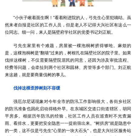
“小伙子瞅着面生啊！”看着刚进院的人，弓先生心里犯嘀咕。虽
然来者自报是社区的工作人员，但是老人不记得大兴社区有这么一
位同志。细一问，来人是隔壁府学社区的党委书记刘正航。
弓先生家里有个难题，房屋被一棵泡桐树挤得够呛。麻烦的
是，这棵泡桐树是“翻墙”过来的，树根扎在隔壁社区的院子里。如果
伐掉这棵树，不仅需要隔壁院居民的同意，还因为涉及审批流程、
经费等问题，会牵扯到两个社区和园林、房管等多个部门。刘正航
来这趟，就是要商量伐树的事儿。
伐掉这棵歪脖树刻不容缓
强厄尔尼诺现象对今年全市的防汛工作影响很大，各街乡社区
的防汛准备也因此启动得格外早。在东城区交道口街道辖区，胡同
平房多。根据历年防汛的经验，社区工作人员在巡查时不光查漏
雨、看排水，更要把安全隐患一一提前筛出来。“树拱房”就是隐患中
的一类，这不仅是弓先生“心里的一块大石头”，也是大兴社区服务站