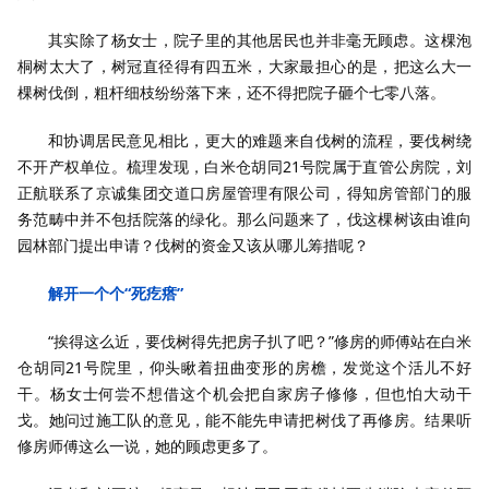
其实除了杨女士，院子里的其他居民也并非毫无顾虑。这棵泡
桐树太大了，树冠直径得有四五米，大家最担心的是，把这么大一
棵树伐倒，粗杆细枝纷纷落下来，还不得把院子砸个七零八落。
和协调居民意见相比，更大的难题来自伐树的流程，要伐树绕
不开产权单位。梳理发现，白米仓胡同21号院属于直管公房院，刘
正航联系了京诚集团交道口房屋管理有限公司，得知房管部门的服
务范畴中并不包括院落的绿化。那么问题来了，伐这棵树该由谁向
园林部门提出申请？伐树的资金又该从哪儿筹措呢？
解开一个个“死疙瘩”
“挨得这么近，要伐树得先把房子扒了吧？”修房的师傅站在白米
仓胡同21号院里，仰头瞅着扭曲变形的房檐，发觉这个活儿不好
干。杨女士何尝不想借这个机会把自家房子修修，但也怕大动干
戈。她问过施工队的意见，能不能先申请把树伐了再修房。结果听
修房师傅这么一说，她的顾虑更多了。