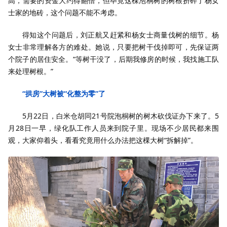
高，需要的资金大约得翻倍，但毕竟这棵泡桐树的树根挤碎了杨女
士家的地砖，这个问题不能不考虑。
得知这个问题后，刘正航又赶紧和杨女士商量伐树的细节。杨
女士非常理解各方的难处。她说，只要把树干伐掉即可，先保证两
个院子的居住安全。“等树干没了，后期我修房的时候，我找施工队
来处理树根。”
“拱房”大树被“化整为零”了
5月22日，白米仓胡同21号院泡桐树的树木砍伐证办下来了。5
月28日一早，绿化队工作人员来到院子里。现场不少居民都来围
观，大家仰着头，看看究竟用什么办法把这棵大树“拆解掉”。