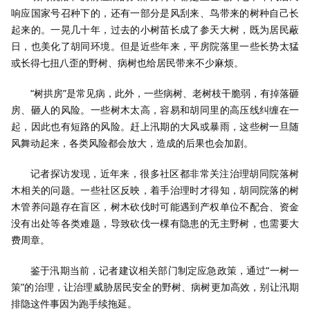
响应国家号召种下的，还有一部分是风刮来、鸟带来的树种自己长
起来的。一晃几十年，过去的小树苗长成了参天大树，既为居民蔽
日，也美化了胡同环境。但是近些年来，平房院落里一些长势太猛
或长得七扭八歪的野树、病树也给居民带来不少麻烦。
“树拱房”是常见病，此外，一些病树、老树枝干脆弱，有掉落砸
房、砸人的风险。一些树木太高，容易和胡同里的高压线纠缠在一
起，因此也有短路的风险。赶上汛期的大风或暴雨，这些树一旦随
风舞动起来，各类风险都会放大，造成的后果也会加剧。
记者探访发现，近年来，很多社区都非常关注治理胡同院落树
木相关的问题。一些社区反映，着手治理时才得知，胡同院落的树
木管养问题存在盲区，树木砍伐时可能遇到产权单位不配合、资金
没有出处等各类难题，导致砍伐一棵有隐患的无主野树，也需要大
费周章。
鉴于汛期当前，记者建议相关部门制定应急政策，通过“一树一
策”的治理，让治理威胁居民安全的野树、病树更加高效，别让汛期
排隐这件事因为跑手续拖延。