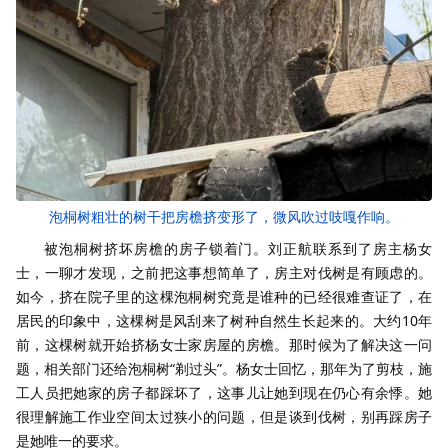
泡桐树粗壮的树干把房檐挤变形了，微风吹过吱嘎作响。
被泡桐树挤坏房檐的房子锁着门。刘正航联系到了房主杨女
士，一聊才发现，之前把这事想简单了，房主对伐树是有顾虑的。
如今，挤在院子里的这棵泡桐树究竟是谁种的已经很难查证了，在
居民的印象中，这棵树是风刮来了树种自然生长起来的。大约10年
前，这棵树就开始挤杨女士家房屋的房檐。那时候为了解决这一问
题，相关部门还给泡桐树“剃过头”。杨女士回忆，那年为了剪枝，施
工人员把她家的房子都踩坏了，这事儿让她到现在仍心有余悸。她
很理解施工作业空间太过狭小的问题，但是谈到伐树，别再踩房子
是她唯一的要求。