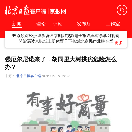
新闻
理论
|
评论
发布厅
工作室
热点
锐评
经济
城事
辟谣
京剧
都视频
电子报
汽车
时事
学习
视觉
艺绽
深读
京味
纸上听
体育
天下
长城
北京民声
北晚在线
强厄尔尼诺来了，胡同里大树拱房危险怎么
办？
来源：
北京日报客户端
2026-06-15 08:37