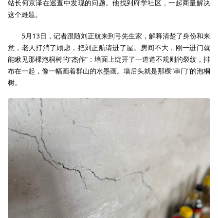
站长何京泽在巡查中发现的问题。他找到府学社区，一起商量解决
这个难题。
5月13日，记者跟随刘正航来到弓先生家，解释清楚了身份和来
意，老人打消了顾虑，把刘正航请进了屋。房间不大，刚一进门就
能瞅见那棵泡桐树的“杰作”：墙面上绽开了一道道不规则的裂纹，排
布在一起，像一幅画着群山的水墨画。墙后头就是那棵“串门”的泡桐
树。