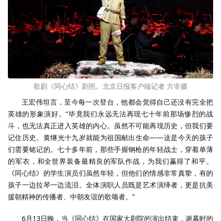
歌剧《同心结》剧照。北京日报客户端记者 方非摄
王宏伟坦言，至今每一次登台，他都会觉得自己还没有完全把
英雄的形象演好。“毕竟我们永远无法再现七十年前那场惨烈的战
斗，也无法真正进入英雄的内心。虽然不可能再现历史，但我们要
记住历史。黄继光十九岁就能为祖国献出生命——这是今天的孩子
们需要铭记的。七十多年前，那些手握钢枪的年轻战士，穿着单薄
的军衣，和全世界装备最精良的军队作战，为我们赢得了和平。
《同心结》的学生演员们虽然年轻，但他们的情感非常真挚，有的
孩子一边拉琴一边流泪。全体演职人员既是艺术演绎者，更是抗美
援朝精神的传播者、中朝友谊的歌颂者。”
6月13日晚，当《同心结》在国家大剧院的演出结束，谢幕时的