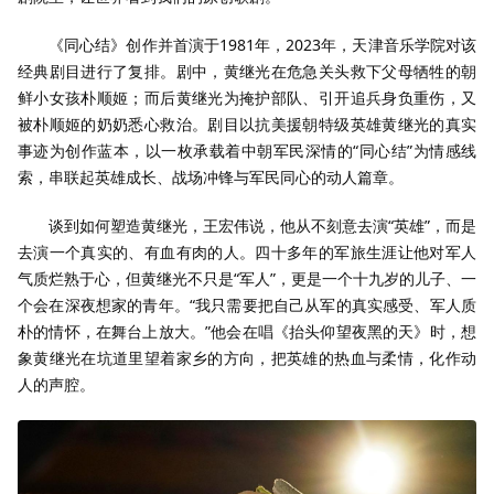
《同心结》创作并首演于1981年，2023年，天津音乐学院对该
经典剧目进行了复排。剧中，黄继光在危急关头救下父母牺牲的朝
鲜小女孩朴顺姬；而后黄继光为掩护部队、引开追兵身负重伤，又
被朴顺姬的奶奶悉心救治。剧目以抗美援朝特级英雄黄继光的真实
事迹为创作蓝本，以一枚承载着中朝军民深情的“同心结”为情感线
索，串联起英雄成长、战场冲锋与军民同心的动人篇章。
谈到如何塑造黄继光，王宏伟说，他从不刻意去演“英雄”，而是
去演一个真实的、有血有肉的人。四十多年的军旅生涯让他对军人
气质烂熟于心，但黄继光不只是“军人”，更是一个十九岁的儿子、一
个会在深夜想家的青年。“我只需要把自己从军的真实感受、军人质
朴的情怀，在舞台上放大。”他会在唱《抬头仰望夜黑的天》时，想
象黄继光在坑道里望着家乡的方向，把英雄的热血与柔情，化作动
人的声腔。