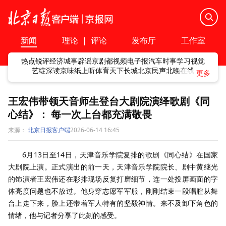
新闻
理论
|
评论
发布厅
工作室
热点
锐评
经济
城事
辟谣
京剧
都视频
电子报
汽车
时事
学习
视觉
艺绽
深读
京味
纸上听
体育
天下
长城
北京民声
北晚在线
王宏伟带领天音师生登台大剧院演绎歌剧《同
心结》： 每一次上台都充满敬畏
来源：
北京日报客户端
2026-06-14 16:45
6月13日至14日，天津音乐学院复排的歌剧《同心结》在国家
大剧院上演。正式演出的前一天，天津音乐学院院长、剧中黄继光
的饰演者王宏伟还在彩排现场反复打磨细节，连一处投屏画面的字
体亮度问题也不放过。他身穿志愿军军服，刚刚结束一段唱腔从舞
台上走下来，脸上还带着军人特有的坚毅神情。来不及卸下角色的
情绪，他与记者分享了此刻的感受。