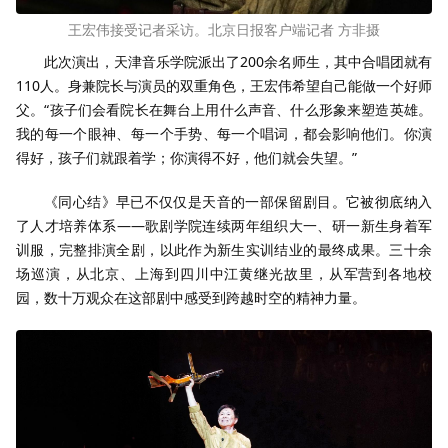
王宏伟接受记者采访。北京日报客户端记者 方非摄
此次演出，天津音乐学院派出了200余名师生，其中合唱团就有
110人。身兼院长与演员的双重角色，王宏伟希望自己能做一个好师
父。“孩子们会看院长在舞台上用什么声音、什么形象来塑造英雄。
我的每一个眼神、每一个手势、每一个唱词，都会影响他们。你演
得好，孩子们就跟着学；你演得不好，他们就会失望。”
《同心结》早已不仅仅是天音的一部保留剧目。它被彻底纳入
了人才培养体系——歌剧学院连续两年组织大一、研一新生身着军
训服，完整排演全剧，以此作为新生实训结业的最终成果。三十余
场巡演，从北京、上海到四川中江黄继光故里，从军营到各地校
园，数十万观众在这部剧中感受到跨越时空的精神力量。