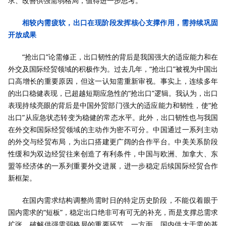
求、改善供强需弱格局，值得进一步思考。
相较内需疲软，出口在现阶段发挥核心支撑作用，需持续巩固
开放成果
“抢出口”论需修正，出口韧性的背后是我国强大的适应能力和在
外交及国际经贸领域的积极作为。过去几年，“抢出口”被视为中国出
口高增长的重要原因，但这一认知需重新审视。事实上，连续多年
的出口稳健表现，已超越短期应急性的“抢出口”逻辑。我认为，出口
表现持续亮眼的背后是中国外贸部门强大的适应能力和韧性，使“抢
出口”从应急状态转变为稳健的常态水平。此外，出口韧性也与我国
在外交和国际经贸领域的主动作为密不可分。中国通过一系列主动
的外交与经贸布局，为出口搭建更广阔的合作平台。中美关系阶段
性缓和为双边经贸往来创造了有利条件，中国与欧洲、加拿大、东
盟等经济体的一系列重要外交进展，进一步稳定后续国际经贸合作
新框架。
在国内需求结构调整尚需时日的特定历史阶段，不能仅着眼于
国内需求的“短板”，稳定出口绝非可有可无的补充，而是支撑总需求
扩张、破解供强需弱格局的重要环节。一方面，国内供大于需的基