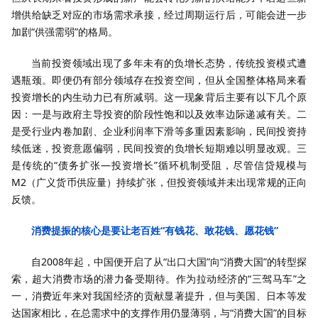
增供给缺乏对应的市场需求承接，经过周期运行后，可能会进一步
加剧“供强需弱”的格局。
当前投资领域出现了多年未有的负增长态势，传统投资模式遭
遇瓶颈。即便仍有部分领域存在投资空间，但从全国整体格局来看
投资增长的内生动力已有所减弱。这一现象背后主要有以下几个原
因：一是与政府主导投资的阶段性饱和以及效率边际递减有关。二
是受行业内卷加剧、企业利润率下滑等多重因素影响，民间投资持
续低迷，投资意愿偏弱，民间投资的负增长短期难以明显改观。三
是传统的“债务扩张—投资增长”循环机制受阻，尽管信贷规模与
M2（广义货币供应量）持续扩张，但投资领域并未出现常规的正向
反馈。
消费提振的核心是要让老百姓“有钱花、敢花钱、愿花钱”
自2008年起，中国便开启了从“出口大国”向“消费大国”的转型探
索，超大消费市场的潜力备受期待。作为拉动经济的“三驾马车”之
一，消费近年来对我国经济的贡献显著提升，但与美国、日本等发
达国家相比，在总需求中的支撑作用仍显薄弱，与“消费大国”的目标