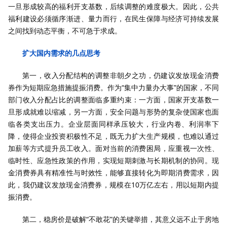
一旦形成较高的福利开支基数，后续调整的难度极大。因此，公共
福利建设必须循序渐进、量力而行，在民生保障与经济可持续发展
之间找到动态平衡，不可急于求成。
扩大国内需求的几点思考
第一，收入分配结构的调整非朝夕之功，仍建议发放现金消费
券作为短期应急措施提振消费。作为“集中力量办大事”的国家，不同
部门收入分配占比的调整面临多重约束：一方面，国家开支基数一
旦形成就难以缩减，另一方面，安全问题与形势的复杂使国家也面
临各类支出压力。企业层面同样承压较大，行业内卷、利润率下
降，使得企业投资积极性不足，既无力扩大生产规模，也难以通过
加薪等方式提升员工收入。面对当前的消费困局，应重视一次性、
临时性、应急性政策的作用，实现短期刺激与长期机制的协同。现
金消费券具有精准性与时效性，能够直接转化为即期消费需求，因
此，我仍建议发放现金消费券，规模在10万亿左右，用以短期内提
振消费。
第二，稳房价是破解“不敢花”的关键举措，其意义远不止于房地