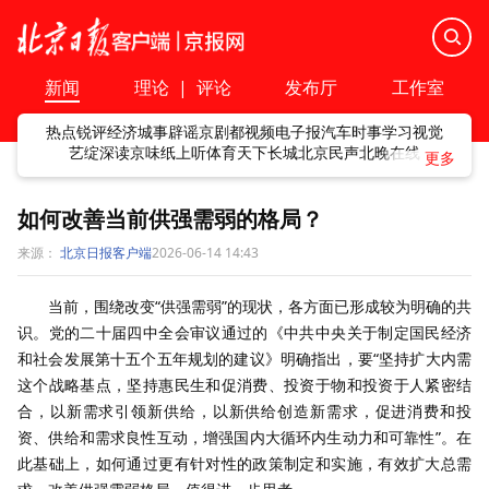
新闻
理论
|
评论
发布厅
工作室
热点
锐评
经济
城事
辟谣
京剧
都视频
电子报
汽车
时事
学习
视觉
艺绽
深读
京味
纸上听
体育
天下
长城
北京民声
北晚在线
如何改善当前供强需弱的格局？
来源：
北京日报客户端
2026-06-14 14:43
当前，围绕改变“供强需弱”的现状，各方面已形成较为明确的共
识。党的二十届四中全会审议通过的《中共中央关于制定国民经济
和社会发展第十五个五年规划的建议》明确指出，要“坚持扩大内需
这个战略基点，坚持惠民生和促消费、投资于物和投资于人紧密结
合，以新需求引领新供给，以新供给创造新需求，促进消费和投
资、供给和需求良性互动，增强国内大循环内生动力和可靠性”。在
此基础上，如何通过更有针对性的政策制定和实施，有效扩大总需