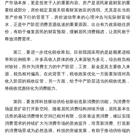
产市场本身，更是投资于人的重要内容。房产是居民家庭财富的重
要组成部分，房价稳定直接关联着财富效应的强弱。尤其是在当前
资产价格下行的背景下，房价波动带来的心理冲击与实际财富缩
水，正是中产阶层消费意愿低迷的重要原因。出台有力政策稳住房
价，有助于修复居民的财富预期，缓解居民消费顾虑，让居民敢于
释放消费需求。
第三，要进一步优化税收筹划。目前我国采用的是超额累进税
率和比例税率，许多高收入群体的收入来源较为多元，综合税负相
对较轻，而作为消费主力的中产阶层，工资、薪金是其主要收入来
源，税负相对偏高。在此背景下，税收政策优化一方面要加强对高
收入阶层的税收征管，另一方面，给予中产阶层适当的税收优惠，
将税收优惠转化为消费能力。
第四，要发挥科技驱动供给创新创造新消费的功能，为消费市
场提质扩容打开新空间。随着居民消费结构持续升级，居民基本生
活类的基础消费增长空间已相对有限，仅依靠这类消费，难以实现
消费需求的持续扩大与消费市场的质效提升，培育新消费、打造新
的消费场景成为必然选择。科技的突破发展，有助于推动供给端的