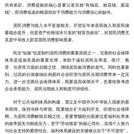
尚有差距。消费提振的核心是要让老百姓“有钱花、敢花钱、愿花
钱”，而消费低迷的根源则在于消费能力与消费信心的缺失。
居民消费与收入水平直接相关。尽管近年来居民收入和居民储
蓄稳步提升，但是资产价格缩水引发的“财富负效应”，对居民消费尤
其是中等收入阶层居民消费影响显著。
民生“短板”也是制约居民消费的重要原因之一，完善的社会保障
体系是提振意愿的重要支撑，有助于减轻居民在养老、医疗、教
育、住房等方面的后顾之忧，增强居民敢消费的底气。同时也要看
到，过高的社保缴纳比例易对企业经营与居民当期消费带来一定压
力。进一步完善社会保障体系，既要提高保障水平，也要统筹考虑
企业承受能力、居民当期收入和制度可持续性。
对于公共福利体系的构建，需立足中国作为中等收入国家的基
本国情，保持冷静与审慎。既要稳步扩大福利开支、织密社会保障
网，为居民消费解除后顾之忧，更要警惕部分国家过度福利化带来
的效率损失与财政压力，坚守“劳动致富”的核心导向，实现个人努力
与社会支持的紧密结合。福利体系建设的关键难点在于“不可逆性”，