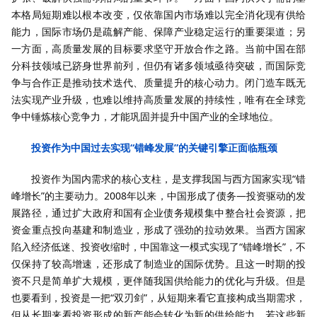
本格局短期难以根本改变，仅依靠国内市场难以完全消化现有供给
能力，国际市场仍是疏解产能、保障产业稳定运行的重要渠道；另
一方面，高质量发展的目标要求坚守开放合作之路。当前中国在部
分科技领域已跻身世界前列，但仍有诸多领域亟待突破，而国际竞
争与合作正是推动技术迭代、质量提升的核心动力。闭门造车既无
法实现产业升级，也难以维持高质量发展的持续性，唯有在全球竞
争中锤炼核心竞争力，才能巩固并提升中国产业的全球地位。
投资作为中国过去实现“错峰发展”的关键引擎正面临瓶颈
投资作为国内需求的核心支柱，是支撑我国与西方国家实现“错
峰增长”的主要动力。2008年以来，中国形成了债务—投资驱动的发
展路径，通过扩大政府和国有企业债务规模集中整合社会资源，把
资金重点投向基建和制造业，形成了强劲的拉动效果。当西方国家
陷入经济低迷、投资收缩时，中国靠这一模式实现了“错峰增长”，不
仅保持了较高增速，还形成了制造业的国际优势。且这一时期的投
资不只是简单扩大规模，更伴随我国供给能力的优化与升级。但是
也要看到，投资是一把“双刃剑”，从短期来看它直接构成当期需求，
但从长期来看投资形成的新产能会转化为新的供给能力，若这些新