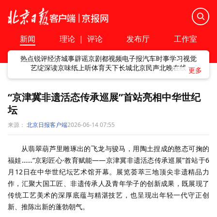
新闻
理论
|
评论
发布厅
工作室
热点
锐评
经济
城事
辟谣
京剧
都视频
电子报
汽车
时事
学习
视觉
艺绽
深读
京味
纸上听
体育
天下
长城
北京民声
北晚在线
“京津冀非遗活态传承巡展”首站亮相中华世纪
坛
来源：
北京日报客户端
2026-06-14 07:55
从翡翠葫芦里雕琢出的飞龙与骏马，用陶土捏成的憨态可掬的
福娃……“京彩匠心·教育赋能——京津冀非遗活态传承巡展”首站于6
月12日在中华世纪坛艺术馆开幕。展览荟萃三地顶尖非遗精品力
作，汇聚大国工匠、非遗传承人及青年学子的创新成果，既展现了
传统工艺美术的深厚底蕴与精湛技艺，也呈现出年轻一代守正创
新、推陈出新的蓬勃朝气。