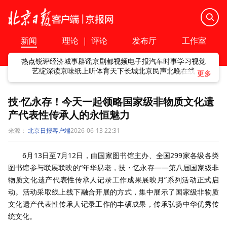
新闻
理论
|
评论
发布厅
工作室
热点
锐评
经济
城事
辟谣
京剧
都视频
电子报
汽车
时事
学习
视觉
艺绽
深读
京味
纸上听
体育
天下
长城
北京民声
北晚在线
技·忆永存！今天一起领略国家级非物质文化遗
产代表性传承人的永恒魅力
来源：
北京日报客户端
2026-06-13 22:31
6月13日至7月12日，由国家图书馆主办、全国299家各级各类
图书馆参与联展联映的“年华易老，技・忆永存——第八届国家级非
物质文化遗产代表性传承人记录工作成果展映月”系列活动正式启
动。活动采取线上线下融合开展的方式，集中展示了国家级非物质
文化遗产代表性传承人记录工作的丰硕成果，传承弘扬中华优秀传
统文化。