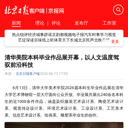
新闻
理论
|
评论
发布厅
工作室
热点
锐评
经济
城事
辟谣
京剧
都视频
电子报
汽车
时事
学习
视觉
艺绽
深读
京味
纸上听
体育
天下
长城
北京民声
北晚在线
清华美院本科毕业作品展开幕，以人文温度驾
驭前沿科技
来源：
北京日报客户端
2026-06-13 17:50
6月13日，清华大学美术学院2026届本科生毕业作品展在清华
大学艺术博物馆一层大厅面向公众开放。毕业展共展出240余名本科
生的近1000余件作品，涵盖染织服装艺术设计系、陶瓷艺术设计
系、视觉传达设计系、环境艺术设计系、工业设计系、工艺美术
系、信息艺术设计系、绘画系、雕塑系毕业生的创作。