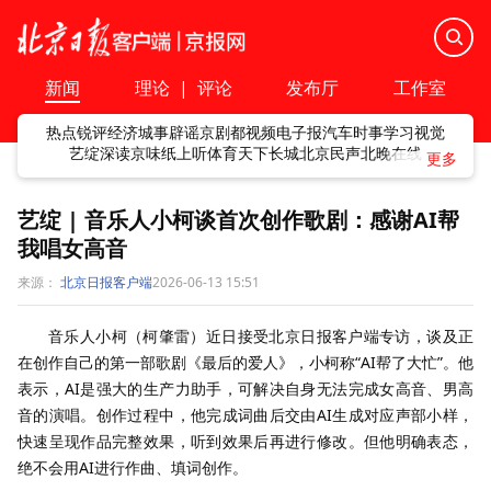
新闻
理论
|
评论
发布厅
工作室
热点
锐评
经济
城事
辟谣
京剧
都视频
电子报
汽车
时事
学习
视觉
艺绽
深读
京味
纸上听
体育
天下
长城
北京民声
北晚在线
艺绽 | 音乐人小柯谈首次创作歌剧：感谢AI帮
我唱女高音
来源：
北京日报客户端
2026-06-13 15:51
音乐人小柯（柯肇雷）近日接受北京日报客户端专访，谈及正
在创作自己的第一部歌剧《最后的爱人》，小柯称“AI帮了大忙”。他
表示，AI是强大的生产力助手，可解决自身无法完成女高音、男高
音的演唱。创作过程中，他完成词曲后交由AI生成对应声部小样，
快速呈现作品完整效果，听到效果后再进行修改。但他明确表态，
绝不会用AI进行作曲、填词创作。