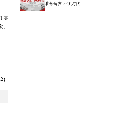
唯有奋发 不负时代
县层
家、
2）