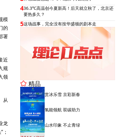
4
36.3℃高温创今夏新高！后天就立秋了，北京还
要热多久？
规模
5
这场战事，完全没有按华盛顿的剧本走
门的
部署
接近
入规
入领
精品
赏冰乐雪 京彩新春
。从
氢能领航 双碳助力
业龙
山水印象 不止青绿
”；