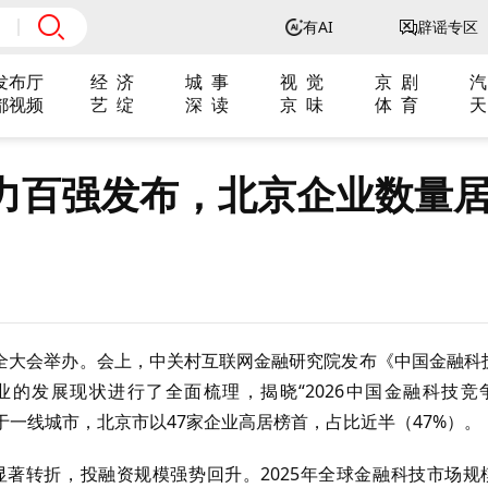
有AI
辟谣专区
发布厅
经 济
城 事
视 觉
京 剧
汽
都视频
艺 绽
深 读
京 味
体 育
天
力百强发布，北京企业数量
融安全大会举办。会上，中关村互联网金融研究院发布《中国金融科
业的发展现状进行了全面梳理，揭晓“2026中国金融科技竞
中于一线城市，北京市以47家企业高居榜首，占比近半（47%）。
显著转折，投融资规模强势回升。2025年全球金融科技市场规