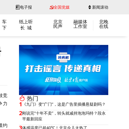
电子报
全国党媒
新闻滚动
 车
纸上听
北京
融媒体
北晚
民声
工作室
在线
 下
长 城
居
技竞
热门
争力
1
《九门》变“广门”，这是广告里插播悬疑剧吗？
2
刚说完“十年不卖”，转头就减持泡泡玛特？段永
平最新回应
模约
3
体感温度已超40℃！北京今儿太热了