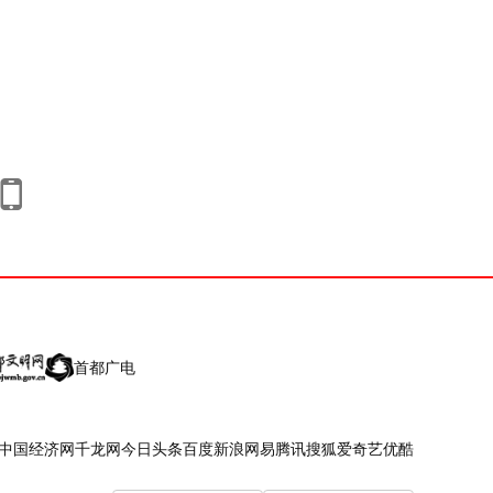
首都广电
中国经济网
千龙网
今日头条
百度
新浪
网易
腾讯
搜狐
爱奇艺
优酷