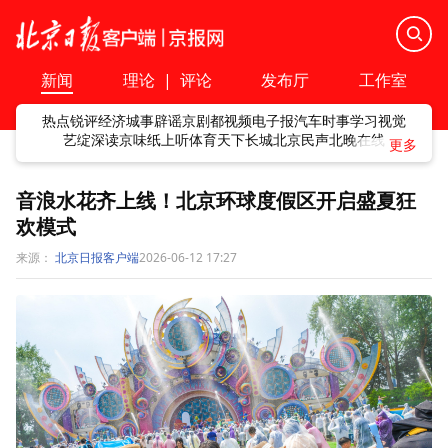
新闻
理论
|
评论
发布厅
工作室
热点
锐评
经济
城事
辟谣
京剧
都视频
电子报
汽车
时事
学习
视觉
艺绽
深读
京味
纸上听
体育
天下
长城
北京民声
北晚在线
音浪水花齐上线！北京环球度假区开启盛夏狂
欢模式
来源：
北京日报客户端
2026-06-12 17:27