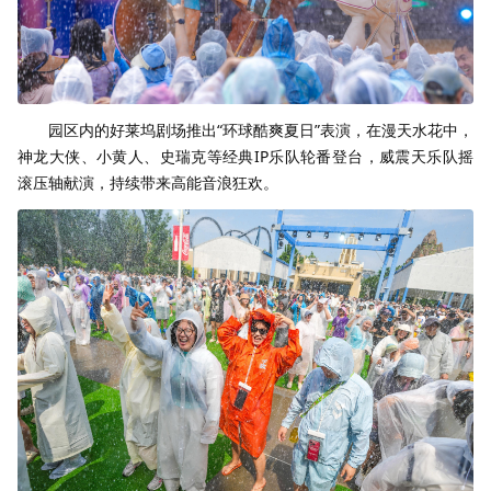
园区内的好莱坞剧场推出“环球酷爽夏日”表演，在漫天水花中，
神龙大侠、小黄人、史瑞克等经典IP乐队轮番登台，威震天乐队摇
滚压轴献演，持续带来高能音浪狂欢。