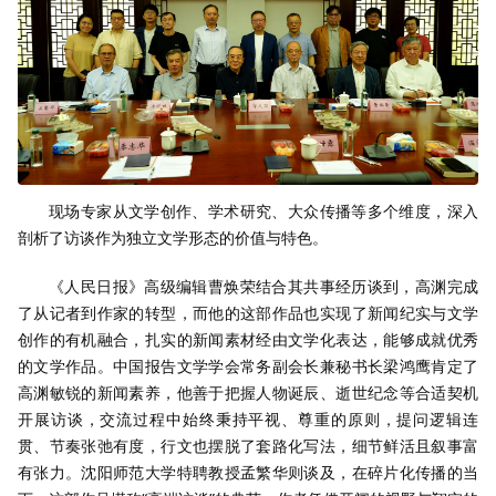
现场专家从文学创作、学术研究、大众传播等多个维度，深入
剖析了访谈作为独立文学形态的价值与特色。
《人民日报》高级编辑曹焕荣结合其共事经历谈到，高渊完成
了从记者到作家的转型，而他的这部作品也实现了新闻纪实与文学
创作的有机融合，扎实的新闻素材经由文学化表达，能够成就优秀
的文学作品。中国报告文学学会常务副会长兼秘书长梁鸿鹰肯定了
高渊敏锐的新闻素养，他善于把握人物诞辰、逝世纪念等合适契机
开展访谈，交流过程中始终秉持平视、尊重的原则，提问逻辑连
贯、节奏张弛有度，行文也摆脱了套路化写法，细节鲜活且叙事富
有张力。沈阳师范大学特聘教授孟繁华则谈及，在碎片化传播的当