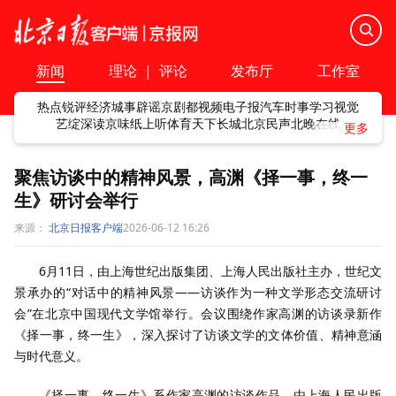
新闻
理论
|
评论
发布厅
工作室
热点
锐评
经济
城事
辟谣
京剧
都视频
电子报
汽车
时事
学习
视觉
艺绽
深读
京味
纸上听
体育
天下
长城
北京民声
北晚在线
聚焦访谈中的精神风景，高渊《择一事，终一
生》研讨会举行
来源：
北京日报客户端
2026-06-12 16:26
6月11日，由上海世纪出版集团、上海人民出版社主办，世纪文
景承办的“对话中的精神风景——访谈作为一种文学形态交流研讨
会”在北京中国现代文学馆举行。会议围绕作家高渊的访谈录新作
《择一事，终一生》，深入探讨了访谈文学的文体价值、精神意涵
与时代意义。
《择一事，终一生》系作家高渊的访谈作品，由上海人民出版