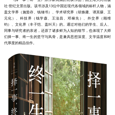
社·世纪文景出版。该书涉及13位中国近现代各领域的标杆人物，涵
盖文学界（施蛰存、钱锺书）、学术研究界（胡焕庸、谭其骧、王
元化）、科技界（钱学森、王淦昌、邓稼先）、外交界（顾维
钧）、文化界（丰子恺、盖叫天）的。通过对他们的学生、后人、
同事与研究者的亲述，还原了诸多鲜为人知的细节，也体现了大师
们择一事、终一生的坚守与风骨，是兼具思想深度、文学温度和时
代厚度的精品佳作。