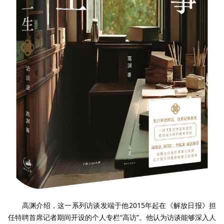
高渊介绍，这一系列访谈发端于他2015年起在《解放日报》担
任特聘首席记者期间开设的个人专栏“高访”。他认为访谈能够深入人