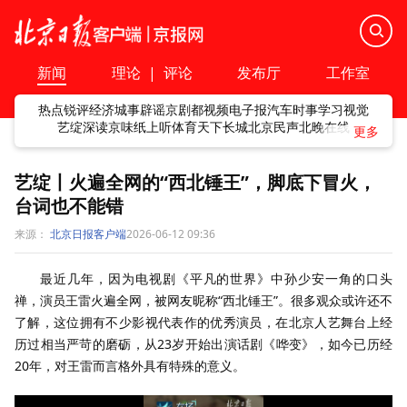
新闻
理论
|
评论
发布厅
工作室
热点
锐评
经济
城事
辟谣
京剧
都视频
电子报
汽车
时事
学习
视觉
艺绽
深读
京味
纸上听
体育
天下
长城
北京民声
北晚在线
艺绽丨火遍全网的“西北锤王”，脚底下冒火，
台词也不能错
来源：
北京日报客户端
2026-06-12 09:36
最近几年，因为电视剧《平凡的世界》中孙少安一角的口头
禅，演员王雷火遍全网，被网友昵称“西北锤王”。很多观众或许还不
了解，这位拥有不少影视代表作的优秀演员，在北京人艺舞台上经
历过相当严苛的磨砺，从23岁开始出演话剧《哗变》，如今已历经
20年，对王雷而言格外具有特殊的意义。