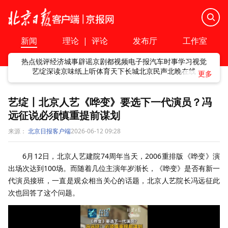
新闻
理论
|
评论
发布厅
工作室
热点
锐评
经济
城事
辟谣
京剧
都视频
电子报
汽车
时事
学习
视觉
艺绽
深读
京味
纸上听
体育
天下
长城
北京民声
北晚在线
艺绽丨北京人艺《哗变》要选下一代演员？冯
远征说必须慎重提前谋划
来源：
北京日报客户端
2026-06-12 09:28
6月12日，北京人艺建院74周年当天，2006重排版《哗变》演
出场次达到100场。而随着几位主演年岁渐长，《哗变》是否有新一
代演员接班，一直是观众相当关心的话题，北京人艺院长冯远征此
次也回答了这个问题。