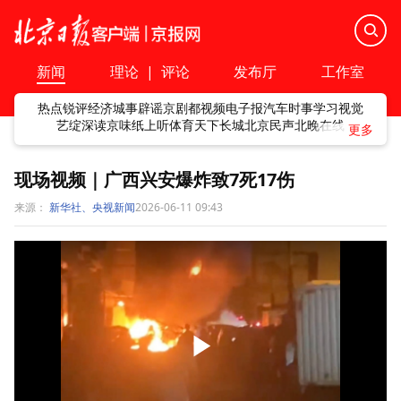
新闻
理论
|
评论
发布厅
工作室
热点
锐评
经济
城事
辟谣
京剧
都视频
电子报
汽车
时事
学习
视觉
艺绽
深读
京味
纸上听
体育
天下
长城
北京民声
北晚在线
现场视频｜广西兴安爆炸致7死17伤
来源：
新华社、央视新闻
2026-06-11 09:43