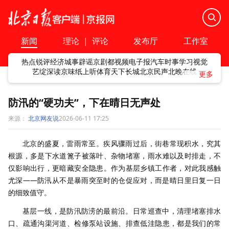
新闻
理论
|
评论
发布厅
工作室
热点
锐评
经济
城事
辟谣
京剧
都视频
电子报
汽车
时事
学习
视觉
艺绽
深读
京味
纸上听
体育
天下
长城
北京民声
北晚在线
防汛的“硬功夫”，下在晴日无声处
来源：
北京网友说
2026-06-11 17:25
北京的盛夏，雷雨常至。疾风骤雨过后，街巷常现积水，究其
根源，多是下水道篦子被落叶、杂物堵塞，雨水难以及时排走，不
仅影响出行，更暗藏安全隐患。作为基层乡镇工作者，对此我感触
尤深——防汛从不是暴雨突至时的仓促应对，而是晴日里日复一日
的细致值守。
基层一线，是防汛防涝的最前沿。日常巡查中，清理堵塞排水
口、疏通沟渠河道、检修泵站设施、排查低洼隐患，都是我们的常