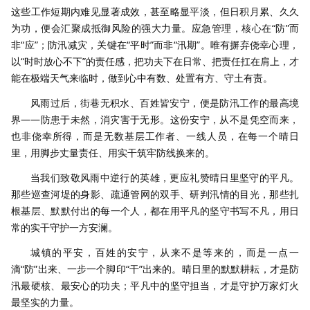
这些工作短期内难见显著成效，甚至略显平淡，但日积月累、久久
为功，便会汇聚成抵御风险的强大力量。应急管理，核心在“防”而
非“应”；防汛减灾，关键在“平时”而非“汛期”。唯有摒弃侥幸心理，
以“时时放心不下”的责任感，把功夫下在日常、把责任扛在肩上，才
能在极端天气来临时，做到心中有数、处置有方、守土有责。
风雨过后，街巷无积水、百姓皆安宁，便是防汛工作的最高境
界——防患于未然，消灾害于无形。这份安宁，从不是凭空而来，
也非侥幸所得，而是无数基层工作者、一线人员，在每一个晴日
里，用脚步丈量责任、用实干筑牢防线换来的。
当我们致敬风雨中逆行的英雄，更应礼赞晴日里坚守的平凡。
那些巡查河堤的身影、疏通管网的双手、研判汛情的目光，那些扎
根基层、默默付出的每一个人，都在用平凡的坚守书写不凡，用日
常的实干守护一方安澜。
城镇的平安，百姓的安宁，从来不是等来的，而是一点一
滴“防”出来、一步一个脚印“干”出来的。晴日里的默默耕耘，才是防
汛最硬核、最安心的功夫；平凡中的坚守担当，才是守护万家灯火
最坚实的力量。