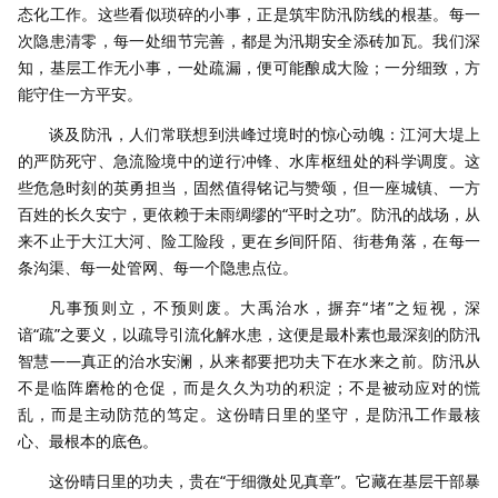
态化工作。这些看似琐碎的小事，正是筑牢防汛防线的根基。每一
次隐患清零，每一处细节完善，都是为汛期安全添砖加瓦。我们深
知，基层工作无小事，一处疏漏，便可能酿成大险；一分细致，方
能守住一方平安。
谈及防汛，人们常联想到洪峰过境时的惊心动魄：江河大堤上
的严防死守、急流险境中的逆行冲锋、水库枢纽处的科学调度。这
些危急时刻的英勇担当，固然值得铭记与赞颂，但一座城镇、一方
百姓的长久安宁，更依赖于未雨绸缪的“平时之功”。防汛的战场，从
来不止于大江大河、险工险段，更在乡间阡陌、街巷角落，在每一
条沟渠、每一处管网、每一个隐患点位。
凡事预则立，不预则废。大禹治水，摒弃“堵”之短视，深
谙“疏”之要义，以疏导引流化解水患，这便是最朴素也最深刻的防汛
智慧——真正的治水安澜，从来都要把功夫下在水来之前。防汛从
不是临阵磨枪的仓促，而是久久为功的积淀；不是被动应对的慌
乱，而是主动防范的笃定。这份晴日里的坚守，是防汛工作最核
心、最根本的底色。
这份晴日里的功夫，贵在“于细微处见真章”。它藏在基层干部暴