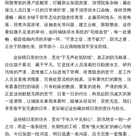
雨预警前的逐户提醒里，叮嘱群众加固房屋、清理院落杂物；藏在
保洁人员日复一日的日常维护里，随手清理排水口杂物、保持管网
通畅；藏在乡镇干部常态化的隐患排查里，走遍田间地头、街巷角
落，排查沟渠淤堵、设施老化等问题，建立台账、限期整改。这些
看似微不足道的举动，如同城镇排水系统的“毛细血管”，每一处通
畅，都是抵御内涝的关键一环。“千里之堤，溃于蚁穴”，防汛之要，
正在于防微杜渐、抓早抓小，以点滴细致筑牢安全防线。
这份晴日里的功夫，贵在“于无声处筑防线”。真正的防汛根基，
往往隐于幕后、藏于平凡。它是技术人员顶着烈日勘测水文、研判
汛情的严谨，是维修工人钻进地下管网、排查隐患的坚守，是工作
人员反复推演预案、完善处置流程的较真。没有聚光灯的聚焦，没
有轰轰烈烈的场面，只有枯燥的数据、重复的巡检、严谨的推演。
正是这份默默无闻的坚守、日复一日的付出，构筑起防汛减灾的第
一道屏障，让城镇在暴雨来袭时，能够从容应对、安然无恙。我们
享受着平安无虞的日常，更应铭记这份藏在晴日里的责任与担当。
这份晴日里的功夫，贵在“于长久中见初心”。防汛绝非一朝一夕
之功，而是一项系统性、长期性的工程，需有“慢火熬汤”的耐心与韧
劲。今日加固一段河堤、明日疏通一条沟渠、后天完善一套预案，