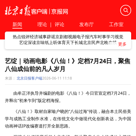
新闻
理论
|
评论
发布厅
工作室
热点
锐评
经济
城事
辟谣
京剧
都视频
电子报
汽车
时事
学习
视觉
艺绽
深读
京味
纸上听
体育
天下
长城
北京民声
北晚在线
艺绽｜动画电影《八仙！》定档7月24日，聚焦
八仙成仙前的凡人岁月
来源：
北京日报客户端
2026-06-11 11:18
由牟正洋执导并编剧的电影《八仙！》今日官宣定档7月24日，
并释出“初来乍到”版定档海报。
《八仙！》取材自家喻户晓的“八仙过海”传说，融合本土民俗美
学与成熟工业制作水准，在传统文化中做现代化创新表达，为中国
动画神话IP改编赛道打开全新思路。