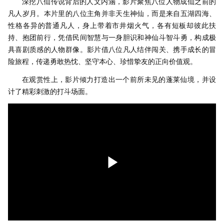
深挖八仙传说背后的人文内涵，影片聚焦八位人物成仙之前的
凡人岁月。本片里的八位主角并非天生神仙，而是来自五湖四海、
性格各异的普通凡人，身上带着市井烟火气，各有短板却彼此扶
持、抱团前行，凭借民间智慧与一身胆识和神仙斗智斗勇，构成极
具喜剧质感的人物群像。影片借八位凡人结伴闯关、携手成长的冒
险旅程，传递勇敢热忱、坚守本心、珍惜挚友的正向价值观。
在观赏性上，影片倾力打造出一个前所未见的蓬莱仙境，并设
计了精彩刺激的打斗场面。