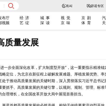
有AI
辟谣专区
发布厅
经 济
城 事
视 觉
京 剧
汽
都视频
艺 绽
深 读
京 味
体 育
天
高质量发展
“进一步全面深化改革，扩大制度型开放”，这一重要指示精准锚
战略定位，为北京在新征程上破解发展难题、厚植发展优势、率
正处于推动高质量发展的关键时期，深入贯彻落实习近平总书记
重要抓手、高质量发展的关键引擎，以规则、规制、管理、标准
的合理增长，在全国改革开放大局中展现首善担当。
，更是首都高质量发展的必然选择。相较于传统要素流动型开放