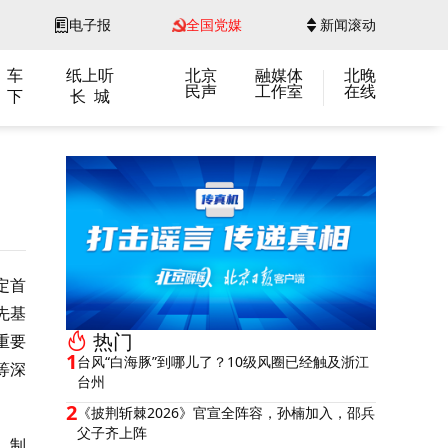
电子报
全国党媒
新闻滚动
 车
纸上听
北京
融媒体
北晚
民声
工作室
在线
 下
长 城
定首
先基
热门
重要
1
台风“白海豚”到哪儿了？10级风圈已经触及浙江
等深
台州
2
《披荆斩棘2026》官宣全阵容，孙楠加入，邵兵
父子齐上阵
，制