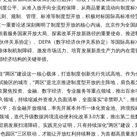
向制度公平、从准入放开向全流程保障、从商品要素流动向制度标
规则、规制、管理、标准等制度型开放，积极对标国际高标准经
这一重要论述深刻阐明了制度型开放的核心内涵。北京作为全国
担着服务国家开放大局、探索改革开放新路径的重要使命。推进
洋伙伴关系协定）、DEPA（数字经济伙伴关系协定）等国际高标
除体制机制障碍、激发市场活力、培育发展新质生产力的内在需
都经济结构的关键举措。
住“两区”建设这一核心载体，打造制度创新先行先试高地。作为
试验区的城市，“两区”是北京推进制度型开放的主阵地，肩负着
京聚焦投资、金融、数字经济、专业服务等重点领域，推出百余
入领域，持续缩减外资准入负面清单，全面落实“非禁即入”，推
化水平；在金融开放领域，率先开展本外币一体化资金池、跨境投
领域，迭代升级数据跨境流动便利化改革3.0方案，推出第二批
贸易发展扫清障碍。实践充分证明，只有持续深化“两区”建设，
特色园区”三区联动，才能让开放红利持续释放，为首都高质量发