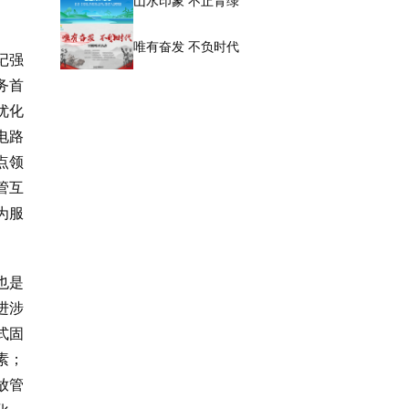
山水印象 不止青绿
唯有奋发 不负时代
记强
务首
优化
电路
点领
管互
为服
也是
进涉
式固
素；
放管