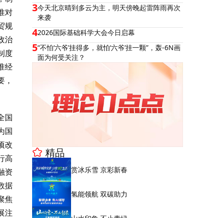
3
今天北京晴到多云为主，明天傍晚起雷阵雨再次
准对
来袭
贸规
4
2026国际基础科学大会今日启幕
政治
5
“不怕‘六爷’挂得多，就怕‘六爷’挂一颗”，轰-6N画
制度
面为何受关注？
准经
要，
全国
为国
项改
精品
行高
赏冰乐雪 京彩新春
融资
数据
氢能领航 双碳助力
聚焦
展注