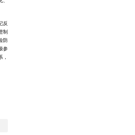
化、
记反
进制
险防
极参
系，