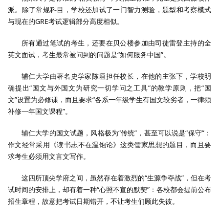
派。除了常规科目，学校还加试了一门智力测验，题型和考察模式
与现在的GRE考试逻辑部分高度相似。
所有通过笔试的考生，还要在贝公楼参加由司徒雷登主持的全
英文面试，考生最常被问到的问题是“如何服务中国”。
辅仁大学由著名史学家陈垣担任校长，在他的主张下，学校明
确提出“国文与外国文为研究一切学问之工具”的教学原则，把“国
文”设置为必修课，而且要求“各系一年级学生有国文较劣者，一律须
补修一年国文课程”。
辅仁大学的国文试题，风格极为“传统”，甚至可以说是“保守”：
作文经常采用《读书志不在温饱论》这类儒家思想的题目，而且要
求考生必须用文言文写作。
这四所顶尖学府之间，虽然存在着激烈的“生源争夺战”，但在考
试时间的安排上，却有着一种“心照不宣的默契”：各校都会提前公布
招生章程，故意把考试日期错开，不让考生们顾此失彼。