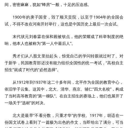
间，密密麻麻，犹如“蜂房”一般，十足的压迫感。
1900年的庚子国变，毁了顺天贡院，以至于1904年的全国会
试，不得不改在河南开封举行，这也是中国历史上最后一次会试。
末代状元刘春霖在保和殿被钦点，他的荣耀成了科举制度的绝
响，他本人也被称为“第一人中最后人”。
秀才们从八股文里抬起头，惊觉自己的学问转眼就过时了。对
于新学，民国教育部还没有能力组织全国性的统一考试，“高校自主
招生”就成了时代的“必然选择”。
从1912年到1937年这二十多年间，北平作为全国的教育中心，
依旧学子云集。这其中，北大、清华、燕京、辅仁“四大名校”，构成
了当时高等教育的“第一梯队”。在自主招生的赛场上，他们也展开了
一场关于“选材”的对决。
北大是最早“不看分数，只重才华”的学校。1917年，胡适在一
份国文试卷上看到了一篇极为出色的作文，当即给出了满分，可当