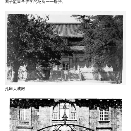
国子监皇帝讲学的场所——辟雍。
孔庙大成殿