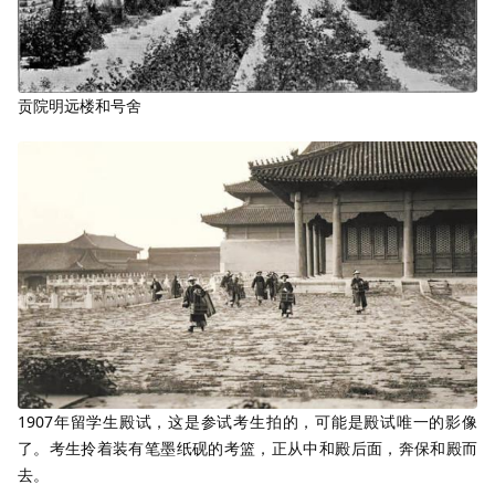
贡院明远楼和号舍
1907年留学生殿试，这是参试考生拍的，可能是殿试唯一的影像
了。考生拎着装有笔墨纸砚的考篮，正从中和殿后面，奔保和殿而
去。