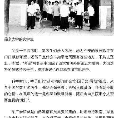
燕京大学的女学生
又是一年高考时，送考生们步入考场，忐忑不安的家长除了在
门口默默守望，还能干点什么？如果您周围有这些地方，不妨去逛
逛，毕竟，“考试”可算是中国除了四大发明外的第五大发明，为国选
贤的仪式持续千年，成才密码也许就藏在城市肌理中。
科举时代，举子们的“赶考动线”由“会馆-国子监-贡院”组成。来
自全国的数万名考生，先到会馆落脚，再拐入成贤街，怀着朝圣般
的心情，在孔庙的进士题名碑前默默祈祷，随后走向贡院那令人望
而生畏的“龙门”。
湖广会馆就是由两湖籍官员集资兴建的，用来招待湖南、湖北
进京参加会试的举子。在交通不便、食宿难寻的年代，这里是两湖