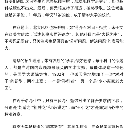
校委们调出这份考生的完整成绩单时，却发现数学是零分，其他各
科成绩也不出众。最后，蔡元培支持了胡适，破格录取。这位考生
就是罗家伦，11年后，年仅31岁的他，成了清华大学的校长。
在命题上，北大风格也极鲜明，如“蒋介石对日不抵抗，宋子文
在欧美大借款，试述其事实而评论之”。其他科目也是“大题为主”，
不考死记硬背，只关注考生是否具备“分析问题、解决问题”的底层能
力。
清华的招生理念，带有强烈的“学者治校”色彩，每个科目的命题
人，都是当时国内该领域最顶尖的学术大师。最能体现这一特色
的，是国学大师陈寅恪。1932年，他破天荒地增加了一道“对对
子”的题型，两个上联：一个是“孙行者”，另一个是“少小离家老大
回”。
在近千名考生中，只有三位考生勉强对出了符合要求的下联，
分别是“胡适之”“祖冲之”和“韩退之”，而“王引之”才是陈寅恪心中的
标准答案。
燕京大学是标准的“精英教育”，其招生标准，完全是美国藤校作