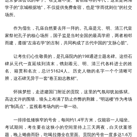
学子的“京城根据地”，不仅提供免费食宿，也是“学而优则仕”的社交
场所。
作为儒生，孔庙自然要去拜一拜的。孔庙是元、明、清三代皇
家祭祀孔子的核心场所，国子监是当时全国的最高学府，两者相邻
而建，遵循“左庙右学”的古制，共同构成了古代中国的“文脉心脏”。
让考生们心生敬畏的，是孔庙院内的198通进士题名碑。这些石
碑从元代一直延续到清末，镌刻着元、明、清三代各科进士的姓
名、籍贯和名次，总计51624人。历史人物的名字一个个清晰可
辨，这石碑无异于一套“卷王励志教材”。
怀揣梦想，走进建国门附近的贡院，这里的气氛却犹如炼狱。
高达丈许的围墙，墙头上布满了防止作弊的荆棘，“明远楼”作为考场
的“制高点”，监视着考场内的一举一动。
一排排低矮狭窄的号舍，每间约1.4平方米，仅能容一人端坐。
考试期间，考生要在这狭小的空间里待上三天两夜，白天伏案答
题，晚上蜷曲而卧，吃喝拉撒全在里面。贡院的号舍一度多达1.6万