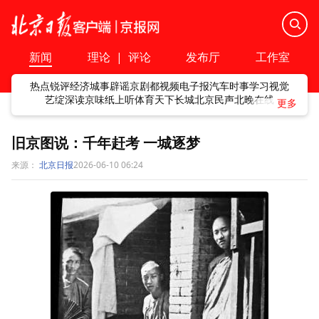
新闻
理论
|
评论
发布厅
工作室
热点
锐评
经济
城事
辟谣
京剧
都视频
电子报
汽车
时事
学习
视觉
艺绽
深读
京味
纸上听
体育
天下
长城
北京民声
北晚在线
旧京图说：千年赶考 一城逐梦
来源：
北京日报
2026-06-10 06:24