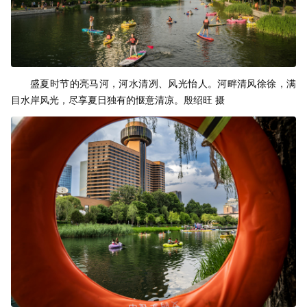
盛夏时节的亮马河，河水清冽、风光怡人。河畔清风徐徐，满
目水岸风光，尽享夏日独有的惬意清凉。殷绍旺 摄