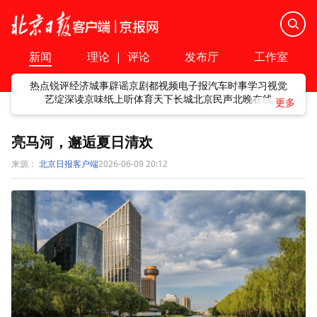
新闻
理论
|
评论
发布厅
工作室
热点
锐评
经济
城事
辟谣
京剧
都视频
电子报
汽车
时事
学习
视觉
艺绽
深读
京味
纸上听
体育
天下
长城
北京民声
北晚在线
亮马河，邂逅夏日清欢
来源：
北京日报客户端
2026-06-09 20:12