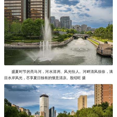
盛夏时节的亮马河，河水清冽、风光怡人。河畔清风徐徐，满
目水岸风光，尽享夏日独有的惬意清凉。殷绍旺 摄