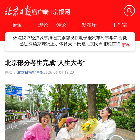
新闻
理论
|
评论
发布厅
工作室
热点
锐评
经济
城事
辟谣
京剧
都视频
电子报
汽车
时事
学习
视觉
艺绽
深读
京味
纸上听
体育
天下
长城
北京民声
北晚在线
北京部分考生完成“人生大考”
来源：
北京日报客户端
2026-06-09 18:29