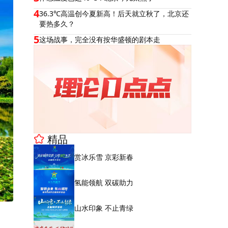
4
36.3℃高温创今夏新高！后天就立秋了，北京还
要热多久？
5
这场战事，完全没有按华盛顿的剧本走
精品
赏冰乐雪 京彩新春
氢能领航 双碳助力
山水印象 不止青绿