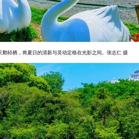
天鹅轻栖，将夏日的清新与灵动定格在光影之间。张志仁 摄