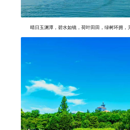
晴日玉渊潭，碧水如镜，荷叶田田，绿树环拥，