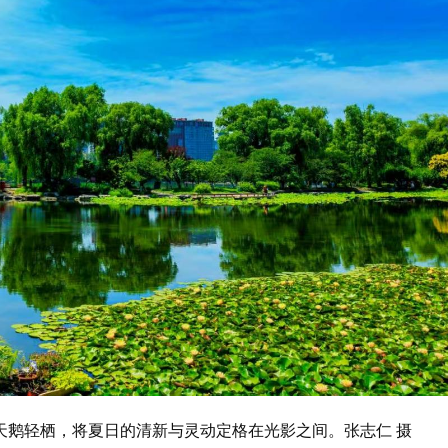
天鹅轻栖，将夏日的清新与灵动定格在光影之间。张志仁 摄