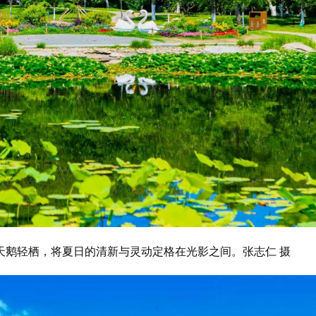
天鹅轻栖，将夏日的清新与灵动定格在光影之间。张志仁 摄