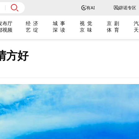
有AI
辟谣专区
发布厅
经 济
城 事
视 觉
京 剧
汽
都视频
艺 绽
深 读
京 味
体 育
天
晴方好