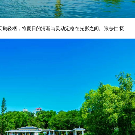
天鹅轻栖，将夏日的清新与灵动定格在光影之间。张志仁 摄