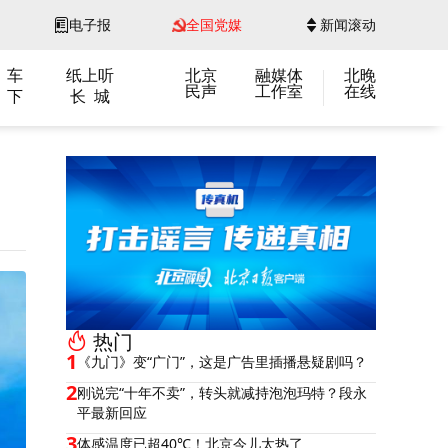
电子报
全国党媒
新闻滚动
 车
纸上听
北京
融媒体
北晚
民声
工作室
在线
 下
长 城
热门
1
《九门》变“广门”，这是广告里插播悬疑剧吗？
2
刚说完“十年不卖”，转头就减持泡泡玛特？段永
平最新回应
3
体感温度已超40℃！北京今儿太热了