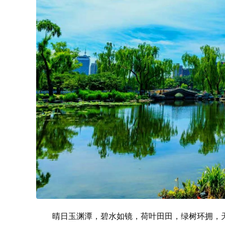
晴日玉渊潭，碧水如镜，荷叶田田，绿树环拥，