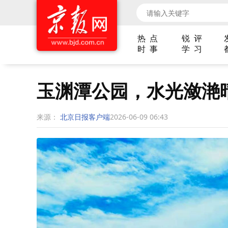
热 点
锐 评
时 事
学 习
玉渊潭公园，水光潋滟
来源：
北京日报客户端
2026-06-09 06:43