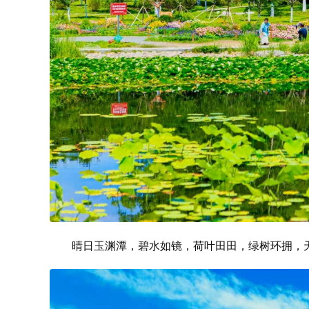
晴日玉渊潭，碧水如镜，荷叶田田，绿树环拥，