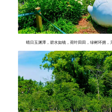
晴日玉渊潭，碧水如镜，荷叶田田，绿树环拥，