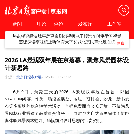
新闻
理论
|
评论
发布厅
工作室
热点
锐评
经济
城事
辟谣
京剧
都视频
电子报
汽车
时事
学习
视觉
艺绽
深读
京味
纸上听
体育
天下
长城
北京民声
北晚在线
2026 LA景观双年展在京落幕，聚焦风景园林设
计新思路
来源：
北京日报客户端
2026-06-09 21:07
6月9日，为期三天的2026 LA景观双年展在首创・郎园
STATION闭幕。作为一场涵盖展览、论坛、研讨会、沙龙、新书发
布等多板块的综合性学术活动，全程免费面向公众开放，不仅为风
景园林行业搭建了高质量交流平台，同时也为广大市民提供了近距
离体验风景园林魅力、触摸前沿设计思想的宝贵契机。